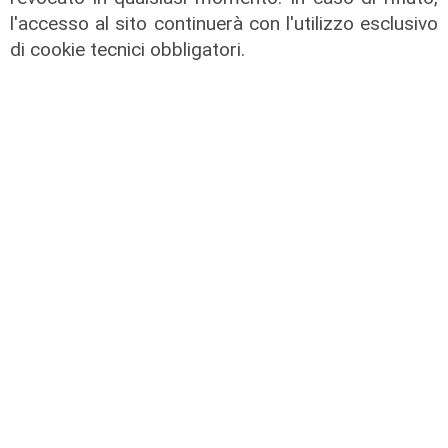
l'accesso al sito continuerà con l'utilizzo esclusivo
anche Girelli
di cookie tecnici obbligatori.
03/08/2026
di r.c.
Mia, Tua, Nostra
Sampdoria, campagna abbonamenti
a gonfie vele: superata quota
15mila rinnovi