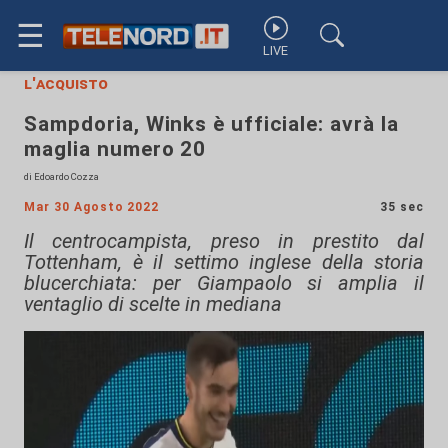
☰
LIVE
l'acquisto
Sampdoria, Winks è ufficiale: avrà la
maglia numero 20
di Edoardo Cozza
Mar 30 Agosto 2022
35 sec
Il centrocampista, preso in prestito dal
Tottenham, è il settimo inglese della storia
blucerchiata: per Giampaolo si amplia il
ventaglio di scelte in mediana