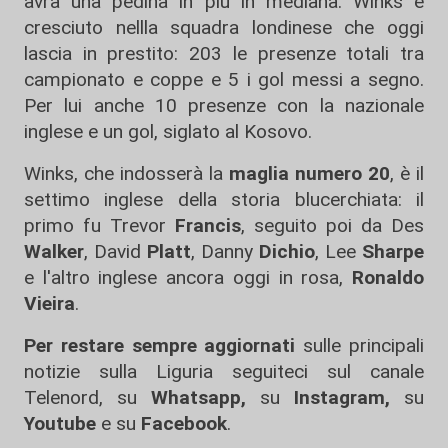
avrà una pedina in più in mediana. Winks è
cresciuto nellla squadra londinese che oggi
lascia in prestito: 203 le presenze totali tra
campionato e coppe e 5 i gol messi a segno.
Per lui anche 10 presenze con la nazionale
inglese e un gol, siglato al Kosovo.
Winks, che indosserà la
maglia numero 20
, è il
settimo inglese della storia blucerchiata: il
primo fu Trevor
Francis
, seguito poi da Des
Walker
, David
Platt
, Danny
Dichio
, Lee
Sharpe
e l'altro inglese ancora oggi in rosa,
Ronaldo
Vieira
.
Per restare sempre aggiornati
sulle principali
notizie sulla Liguria seguiteci sul canale
Telenord, su
Whatsapp,
su
Instagram
,
su
Youtube
e su
Facebook
.