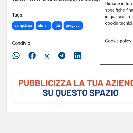
Rimane in tuo 
specifiche fin
Tags:
in qualsiasi mo
cookie tecnici 
sampdoria
ulivieri
foti
gregucci
Cookie policy
Condividi: