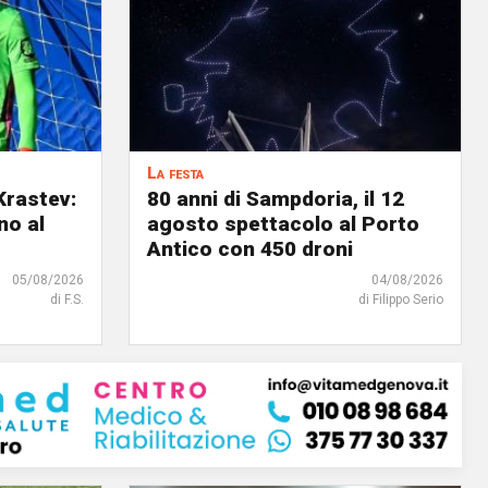
La festa
Krastev:
80 anni di Sampdoria, il 12
no al
agosto spettacolo al Porto
Antico con 450 droni
05/08/2026
04/08/2026
di F.S.
di Filippo Serio