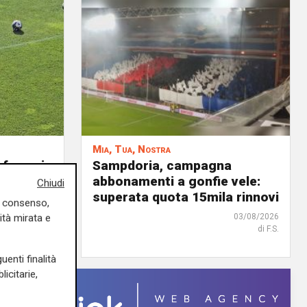
Mia, Tua, Nostra
nforzo in
Sampdoria, campagna
ola
abbonamenti a gonfie vele:
Chiudi
he Girelli
superata quota 15mila rinnovi
uo consenso,
ità mirata e
03/08/2026
03/08/2026
di r.c.
di F.S.
uenti finalità
icitarie,