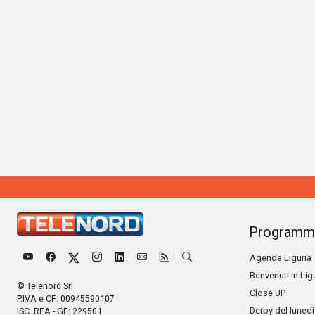
Programm
Agenda Liguria
Benvenuti in Lig
© Telenord Srl
Close UP
P.IVA e CF: 00945590107
Derby del lunedì
ISC. REA - GE: 229501