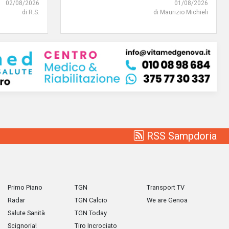
02/08/2026
01/08/2026
di R.S.
di Maurizio Michieli
RSS Sampdoria
Primo Piano
TGN
Transport TV
Radar
TGN Calcio
We are Genoa
Salute Sanità
TGN Today
Scignoria!
Tiro Incrociato