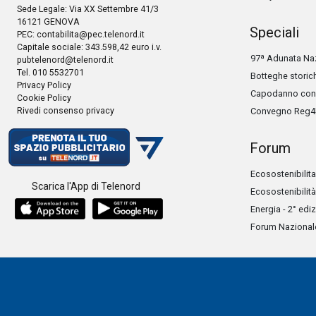
Sede Legale: Via XX Settembre 41/3
16121 GENOVA
Speciali
PEC:
contabilita@pec.telenord.it
Capitale sociale: 343.598,42 euro i.v.
97ª Adunata Naz
pubtelenord@telenord.it
Tel. 010 5532701
Botteghe storic
Privacy Policy
Capodanno con 
Cookie Policy
Rivedi consenso privacy
Convegno Reg4
Forum
Ecosostenibilita
Scarica l'App di Telenord
Ecosostenibilità
Energia - 2° edi
Forum Nazionale 