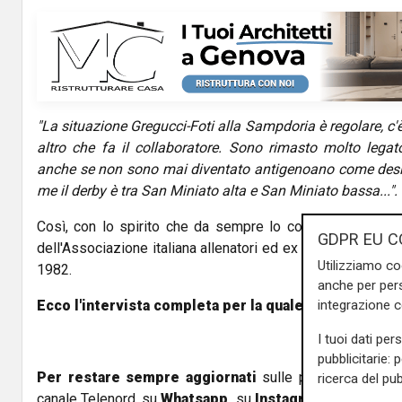
V
i
d
"La situazione Gregucci-Foti alla Sampdoria è regolare, c'
e
altro che fa il collaboratore. Sono rimasto molto legato
o
anche se non sono mai diventato antigenoano come desid
me il derby è tra San Miniato alta e San Miniato bassa...".
Così, con lo spirito che da sempre lo contraddistingue,
GDPR EU C
dell'Associazione italiana allenatori ed ex tecnico della S
Utilizziamo co
1982.
anche per pers
integrazione 
Ecco l'intervista completa per la quale ringraziamo il
I tuoi dati per
pubblicitarie: 
Per restare sempre aggiornati
sulle principali notizi
ricerca del pub
canale Telenord, su
Whatsapp,
su
Instagram
,
su
Youtub