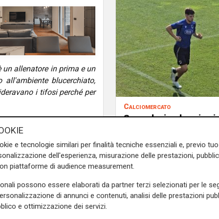
è un allenatore in prima e un
 all'ambiente blucerchiato,
eravano i tifosi perché per
Calciomercato
Sampdoria, doppio ri
Renzo Ulivieri
, presidente
arrivo. Ufficiale Pedr
OOKIE
amp, che portò in serie A nel
all'Oviedo, saluta anc
okie e tecnologie similari per finalità tecniche essenziali e, previo t
onalizzazione dell'esperienza, misurazione delle prestazioni, pubblic
con piattaforme di audience measurement.
 collega Enrico Baldini.
sonali possono essere elaborati da partner terzi selezionati per le seg
personalizzazione di annunci e contenuti, analisi delle prestazioni pubbl
e sulla Liguria seguiteci sul
blico e ottimizzazione dei servizi.
e
e su
Facebook
.