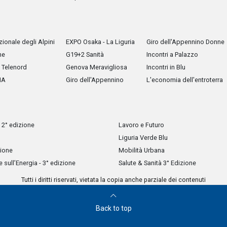
ionale degli Alpini
EXPO Osaka - La Liguria
Giro dell'Appennino Donne
he
G19+2 Sanità
Incontri a Palazzo
Telenord
Genova Meravigliosa
Incontri in Blu
IA
Giro dell'Appennino
L'economia dell'entroterra
 2° edizione
Lavoro e Futuro
Liguria Verde Blu
zione
Mobilità Urbana
sull’Energia - 3° edizione
Salute & Sanità 3° Edizione
Tutti i diritti riservati, vietata la copia anche parziale dei contenuti
Back to top