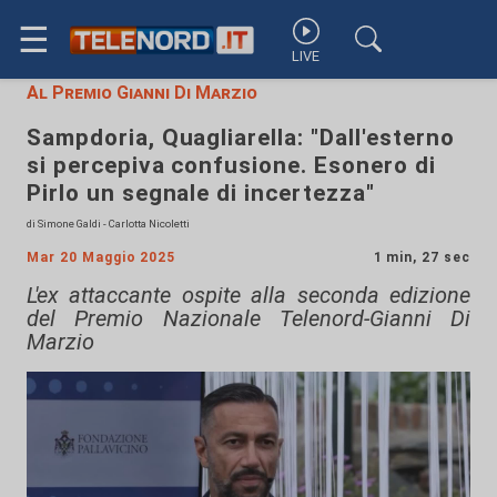
☰
LIVE
Al Premio Gianni Di Marzio
Sampdoria, Quagliarella: "Dall'esterno
si percepiva confusione. Esonero di
Pirlo un segnale di incertezza"
di Simone Galdi - Carlotta Nicoletti
Mar 20 Maggio 2025
1 min, 27 sec
L'ex attaccante ospite alla seconda edizione
del Premio Nazionale Telenord-Gianni Di
Marzio