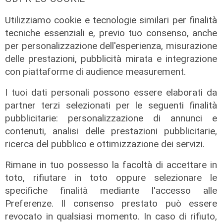
Utilizziamo cookie e tecnologie similari per finalità
La festa
tecniche essenziali e, previo tuo consenso, anche
80 anni di Sampdoria, il 12 agosto
per personalizzazione dell'esperienza, misurazione
spettacolo al Porto Antico con 450
delle prestazioni, pubblicità mirata e integrazione
droni
con piattaforme di audience measurement.
04/08/2026
I tuoi dati personali possono essere elaborati da
di Filippo Serio
partner terzi selezionati per le seguenti finalità
pubblicitarie: personalizzazione di annunci e
contenuti, analisi delle prestazioni pubblicitarie,
ricerca del pubblico e ottimizzazione dei servizi.
Rimane in tuo possesso la facoltà di accettare in
toto, rifiutare in toto oppure selezionare le
specifiche finalità mediante l'accesso alle
Preferenze. Il consenso prestato può essere
revocato in qualsiasi momento. In caso di rifiuto,