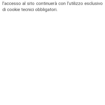
l'accesso al sito continuerà con l'utilizzo esclusivo
di cookie tecnici obbligatori.
Calciomercato
Sampdoria, doppio rinforzo in arrivo.
Ufficiale Pedrola all'Oviedo, saluta
anche Girelli
03/08/2026
di r.c.