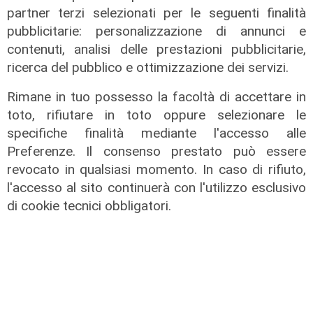
partner terzi selezionati per le seguenti finalità
La festa
pubblicitarie: personalizzazione di annunci e
80 anni di Sampdoria, il 12 agosto
contenuti, analisi delle prestazioni pubblicitarie,
spettacolo al Porto Antico con 450
ricerca del pubblico e ottimizzazione dei servizi.
droni
04/08/2026
Rimane in tuo possesso la facoltà di accettare in
di Filippo Serio
toto, rifiutare in toto oppure selezionare le
specifiche finalità mediante l'accesso alle
Preferenze. Il consenso prestato può essere
revocato in qualsiasi momento. In caso di rifiuto,
l'accesso al sito continuerà con l'utilizzo esclusivo
di cookie tecnici obbligatori.