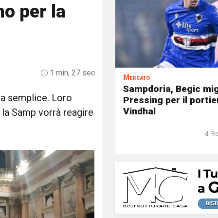
o per la
1 min, 27 sec
Mercato
Sampdoria, Begic mig
ra semplice. Loro
Pressing per il portie
Vindhal
e la Samp vorrà reagire
di R