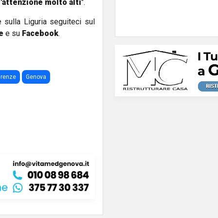
 d'attenzione molto alti
".
e sulla Liguria seguiteci sul
e
e su
Facebook
.
firenze
Genova