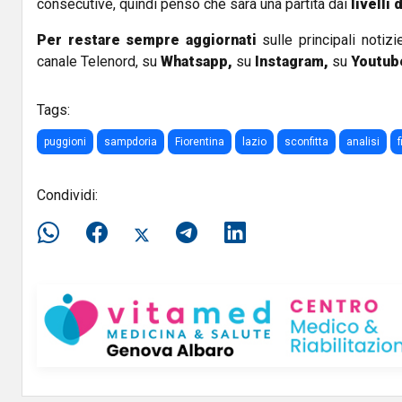
consecutive, quindi penso che sarà una partita dai
livelli
Per restare sempre aggiornati
sulle principali notizi
canale Telenord, su
Whatsapp,
su
Instagram
,
su
Youtub
Tags:
puggioni
sampdoria
Fiorentina
lazio
sconfitta
analisi
Condividi: