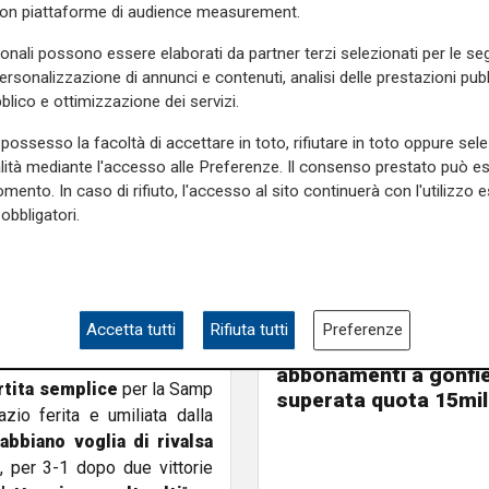
con piattaforme di audience measurement.
"La Sampdoria quest'anno ha
n campionato da affrontare
sonali possono essere elaborati da partner terzi selezionati per le seg
 ed era andata in vantaggio.
personalizzazione di annunci e contenuti, analisi delle prestazioni pubbl
all'intervallo ma questo deve
blico e ottimizzazione dei servizi.
da parte
, per affrontare il
possesso la facoltà di accettare in toto, rifiutare in toto oppure sele
nzione ma soprattutto con
alità mediante l'accesso alle Preferenze. Il consenso prestato può 
mento. In caso di rifiuto, l'accesso al sito continuerà con l'utilizzo e
 alla Samp ma per coscienza
obbligatori.
ni - In casa la Fiorentina ha
 di classifica. Far punti al
a sempre avere la coscienza
ta questa sconfitta
per
Mia, Tua, Nostra
Accetta tutti
Rifiuta tutti
Preferenze
Sampdoria, campagn
abbonamenti a gonfie
rtita semplice
per la Samp
superata quota 15mil
io ferita e umiliata dalla
bbiano voglia di rivalsa
 per 3-1 dopo due vittorie