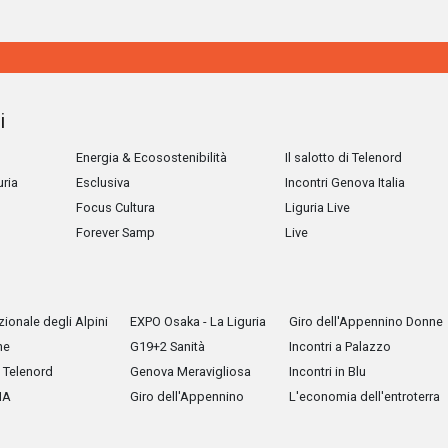
i
Energia & Ecosostenibilità
Il salotto di Telenord
uria
Esclusiva
Incontri Genova Italia
Focus Cultura
Liguria Live
Forever Samp
Live
ionale degli Alpini
EXPO Osaka - La Liguria
Giro dell'Appennino Donne
he
G19+2 Sanità
Incontri a Palazzo
Telenord
Genova Meravigliosa
Incontri in Blu
IA
Giro dell'Appennino
L'economia dell'entroterra