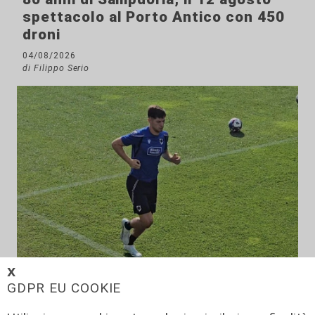
spettacolo al Porto Antico con 450
droni
04/08/2026
di Filippo Serio
𝗫
GDPR EU COOKIE
Calciomercato
Sampdoria, doppio rinforzo in arrivo.