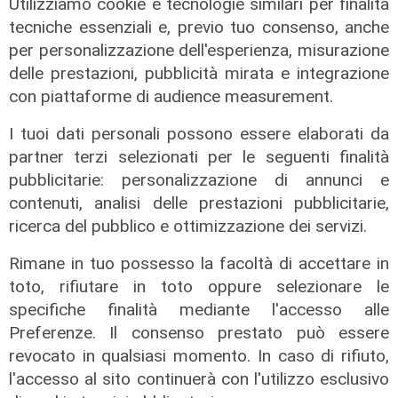
Utilizziamo cookie e tecnologie similari per finalità
Ufficiale Pedrola all'Oviedo, saluta
tecniche essenziali e, previo tuo consenso, anche
anche Girelli
per personalizzazione dell'esperienza, misurazione
03/08/2026
delle prestazioni, pubblicità mirata e integrazione
di r.c.
con piattaforme di audience measurement.
I tuoi dati personali possono essere elaborati da
partner terzi selezionati per le seguenti finalità
pubblicitarie: personalizzazione di annunci e
contenuti, analisi delle prestazioni pubblicitarie,
ricerca del pubblico e ottimizzazione dei servizi.
Rimane in tuo possesso la facoltà di accettare in
toto, rifiutare in toto oppure selezionare le
specifiche finalità mediante l'accesso alle
Preferenze. Il consenso prestato può essere
revocato in qualsiasi momento. In caso di rifiuto,
l'accesso al sito continuerà con l'utilizzo esclusivo