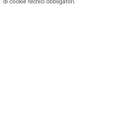
di cookie tecnici obbligatori.
Mia, Tua, Nostra
Sampdoria, campagna abbonamenti
a gonfie vele: superata quota
15mila rinnovi
03/08/2026
di F.S.