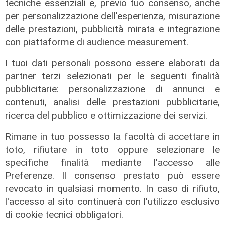
tecniche essenziali e, previo tuo consenso, anche
spettacolo al Porto Antico con 450
per personalizzazione dell'esperienza, misurazione
droni
delle prestazioni, pubblicità mirata e integrazione
04/08/2026
con piattaforme di audience measurement.
di Filippo Serio
I tuoi dati personali possono essere elaborati da
partner terzi selezionati per le seguenti finalità
pubblicitarie: personalizzazione di annunci e
contenuti, analisi delle prestazioni pubblicitarie,
ricerca del pubblico e ottimizzazione dei servizi.
Rimane in tuo possesso la facoltà di accettare in
toto, rifiutare in toto oppure selezionare le
specifiche finalità mediante l'accesso alle
Preferenze. Il consenso prestato può essere
revocato in qualsiasi momento. In caso di rifiuto,
l'accesso al sito continuerà con l'utilizzo esclusivo
di cookie tecnici obbligatori.