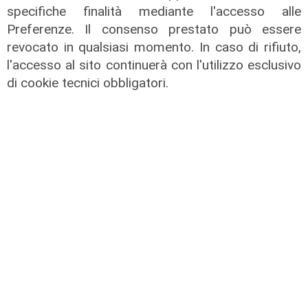
specifiche finalità mediante l'accesso alle
Preferenze. Il consenso prestato può essere
revocato in qualsiasi momento. In caso di rifiuto,
l'accesso al sito continuerà con l'utilizzo esclusivo
La festa
di cookie tecnici obbligatori.
80 anni di Sampdoria, il 12 agosto
spettacolo al Porto Antico con 450
droni
04/08/2026
di Filippo Serio