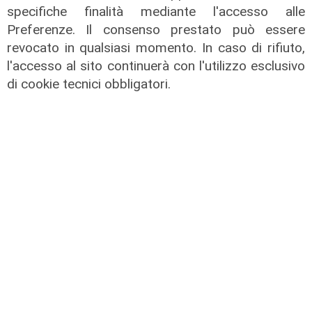
specifiche finalità mediante l'accesso alle
Preferenze. Il consenso prestato può essere
Calciomercato
revocato in qualsiasi momento. In caso di rifiuto,
Sampdoria, doppio rinforzo in arrivo.
l'accesso al sito continuerà con l'utilizzo esclusivo
Ufficiale Pedrola all'Oviedo, saluta
di cookie tecnici obbligatori.
anche Girelli
03/08/2026
di r.c.