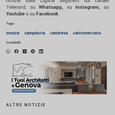
notizie sulla Liguria seguiteci sul canale
Telenord, su
Whatsapp,
su
Instagram
,
su
Youtube
e su
Facebook
.
Tags:
monza
sampdoria
candreva
calciomercato
Condividi:
ALTRE NOTIZIE