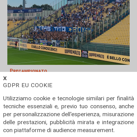
Precampionato
𝗫
Sampdoria, a Parma vittoria che da
GDPR EU COOKIE
fiducia: al 'Tardini' decidono
Abildgaard e Lauritsen
Utilizziamo cookie e tecnologie similari per finalità
09/08/2026
tecniche essenziali e, previo tuo consenso, anche
di Redazione Sport
per personalizzazione dell'esperienza, misurazione
delle prestazioni, pubblicità mirata e integrazione
con piattaforme di audience measurement.