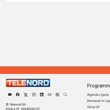
Programm
Agenda Liguria
Benvenuti in Lig
© Telenord Srl
Close UP
P.IVA e CF: 00945590107