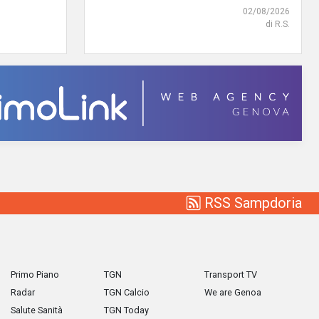
02/08/2026
di R.S.
RSS Sampdoria
Primo Piano
TGN
Transport TV
Radar
TGN Calcio
We are Genoa
Salute Sanità
TGN Today