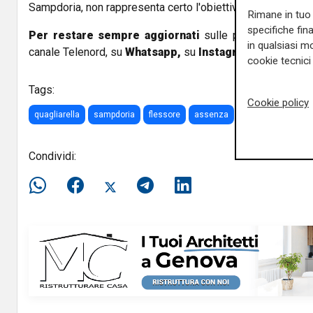
Sampdoria, non rappresenta certo l'obiettivo principale del
Rimane in tuo 
specifiche fin
Per restare sempre aggiornati
sulle principali notizi
in qualsiasi mo
canale Telenord, su
Whatsapp,
su
Instagram
,
su
Youtub
cookie tecnici 
Tags:
Cookie policy
quagliarella
sampdoria
flessore
assenza
Torino
coppa it
Condividi: