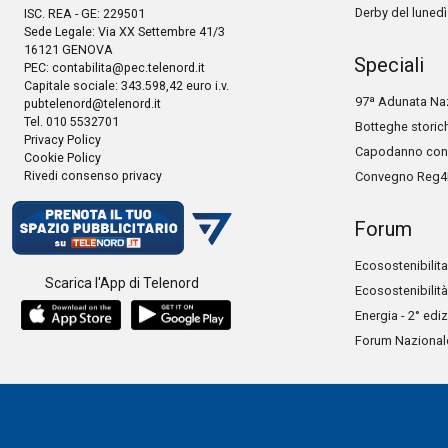
Derby del lunedì
ISC. REA - GE: 229501
Sede Legale: Via XX Settembre 41/3
16121 GENOVA
Speciali
PEC:
contabilita@pec.telenord.it
Capitale sociale: 343.598,42 euro i.v.
97ª Adunata Naz
pubtelenord@telenord.it
Tel. 010 5532701
Botteghe storic
Privacy Policy
Capodanno con 
Cookie Policy
Rivedi consenso privacy
Convegno Reg4
Forum
Ecosostenibilita
Scarica l'App di Telenord
Ecosostenibilità
Energia - 2° edi
Forum Nazionale 