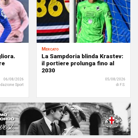
Mercato
liora.
La Sampdoria blinda Krastev:
re
il portiere prolunga fino al
2030
06/08/2026
05/08/2026
edazione Sport
di F.S.