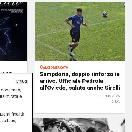
Calciomercato
il 12
Sampdoria, doppio rinforzo in
 Porto
arrivo. Ufficiale Pedrola
Chiudi
all'Oviedo, saluta anche Girelli
uo consenso,
ità mirata e
04/08/2026
03/08/2026
di Filippo Serio
di r.c.
uenti finalità
icitarie,