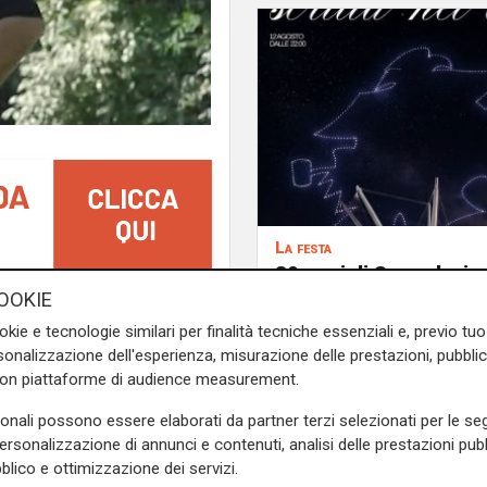
La festa
80 anni di Sampdoria, 
agosto spettacolo al
OOKIE
gliasco, la
condizione di
Antico con 450 droni
di un problema al
flessore
okie e tecnologie similari per finalità tecniche essenziali e, previo t
o dai blucerchiati per 3-1, e
onalizzazione dell'esperienza, misurazione delle prestazioni, pubblic
Coppa Italia,
in programma
con piattaforme di audience measurement.
orino.
sonali possono essere elaborati da partner terzi selezionati per le seg
personalizzazione di annunci e contenuti, analisi delle prestazioni pubbl
omunque, non è escluso che
blico e ottimizzazione dei servizi.
izione che, nei piani della