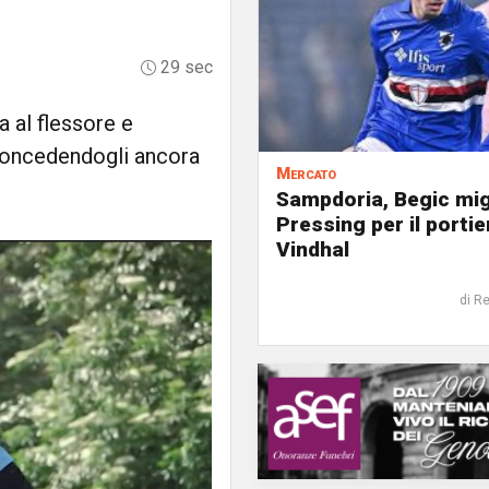
29 sec
a al flessore e
 concedendogli ancora
Mercato
Sampdoria, Begic mig
Pressing per il portie
Vindhal
di R