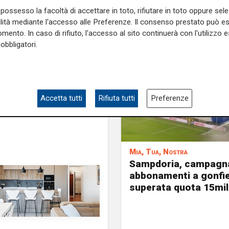
la stagione.
possesso la facoltà di accettare in toto, rifiutare in toto oppure sele
alità mediante l'accesso alle Preferenze. Il consenso prestato può 
e sulla Liguria seguiteci sul
mento. In caso di rifiuto, l'accesso al sito continuerà con l'utilizzo e
e
e su
Facebook
.
obbligatori.
alia
derby
capitano
Accetta tutti
Rifiuta tutti
Preferenze
Mia, Tua, Nostra
Sampdoria, campagn
abbonamenti a gonfie
superata quota 15mil