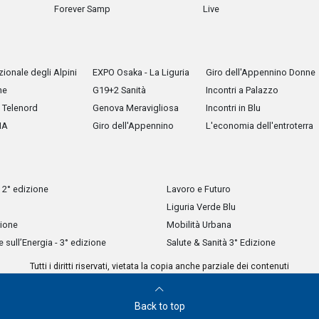
Forever Samp
Live
ionale degli Alpini
EXPO Osaka - La Liguria
Giro dell'Appennino Donne
he
G19+2 Sanità
Incontri a Palazzo
Telenord
Genova Meravigliosa
Incontri in Blu
IA
Giro dell'Appennino
L'economia dell'entroterra
 2° edizione
Lavoro e Futuro
Liguria Verde Blu
zione
Mobilità Urbana
sull’Energia - 3° edizione
Salute & Sanità 3° Edizione
Tutti i diritti riservati, vietata la copia anche parziale dei contenuti
Back to top