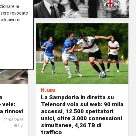
zionare le
essere revocato
sclusivo di
Numeri
a
La Sampdoria in diretta su
 vele:
Telenord vola sul web: 90 mila
a rinnovi
accessi, 12.500 spettatori
unici, oltre 3.000 connessioni
03/08/2026
simultanee, 4,26 TB di
di F.S.
traffico