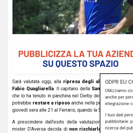
GDPR EU C
Sarà valutata oggi, alla
ripresa degli allenamenti
a Bo
Fabio Quagliarella
. Il capitano della
Sampdoria
soffre 
Utilizziamo co
che lo ha tenuto in panchina nel Derby della Lanterna, vint
anche per pers
potrebbe
restare a riposo
anche nella prossima gara di
integrazione 
giovedì sera alle 21 al Ferraris, quando la Samp sfiderà il
T
I tuoi dati per
pubblicitarie: 
A prescindere dall'esito della valutazione medica, c
ricerca del pub
mister D'Aversa decida di
non rischiarlo
per una compet