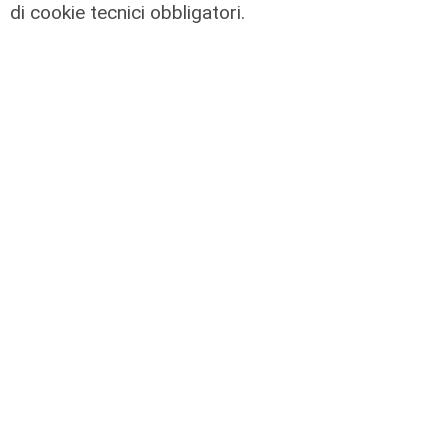
di cookie tecnici obbligatori.
Calciomercato
Sampdoria, doppio rinforzo in arrivo.
Ufficiale Pedrola all'Oviedo, saluta
anche Girelli
03/08/2026
di r.c.