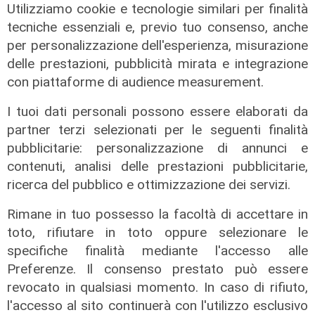
La festa
Utilizziamo cookie e tecnologie similari per finalità
tecniche essenziali e, previo tuo consenso, anche
80 anni di Sampdoria, il 12 agosto
per personalizzazione dell'esperienza, misurazione
spettacolo al Porto Antico con 450
delle prestazioni, pubblicità mirata e integrazione
droni
con piattaforme di audience measurement.
04/08/2026
di Filippo Serio
I tuoi dati personali possono essere elaborati da
partner terzi selezionati per le seguenti finalità
pubblicitarie: personalizzazione di annunci e
contenuti, analisi delle prestazioni pubblicitarie,
ricerca del pubblico e ottimizzazione dei servizi.
Rimane in tuo possesso la facoltà di accettare in
toto, rifiutare in toto oppure selezionare le
specifiche finalità mediante l'accesso alle
Preferenze. Il consenso prestato può essere
revocato in qualsiasi momento. In caso di rifiuto,
l'accesso al sito continuerà con l'utilizzo esclusivo