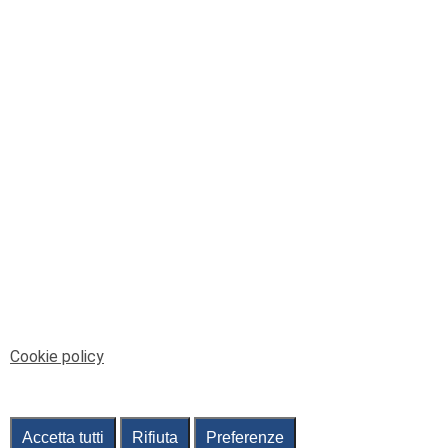
© Telenord Srl
P.IVA e CF: 00945590107 - ISC. REA - GE: 229501
Sede Legale: Via XX Settembre 41/3, 16121 GENOVA
PEC: contabilita@pec.telenord.it
Capitale sociale: 343.598,42 euro i.v.
Tutti i diritti riservati, vietata la copia anche parziale
dei contenuti
pubtelenord@telenord.it
Tel. 010 55 32 701
Informativa della privacy
|
Gestisci consenso
Cookie policy
Accetta tutti
Rifiuta
Preferenze