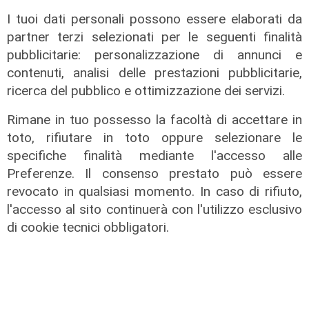
18/11/2025
I tuoi dati personali possono essere elaborati da
partner terzi selezionati per le seguenti finalità
21/11/2025
di Redazione
pubblicitarie: personalizzazione di annunci e
contenuti, analisi delle prestazioni pubblicitarie,
ricerca del pubblico e ottimizzazione dei servizi.
Rimane in tuo possesso la facoltà di accettare in
toto, rifiutare in toto oppure selezionare le
specifiche finalità mediante l'accesso alle
Preferenze. Il consenso prestato può essere
revocato in qualsiasi momento. In caso di rifiuto,
l'accesso al sito continuerà con l'utilizzo esclusivo
di cookie tecnici obbligatori.
Liguria Live Salute - A Genova il
congresso dell'associazione
italiana disturbi dell'alimentazione e
del peso 18/11/2025
21/11/2025