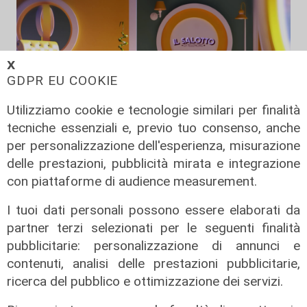
𝗫
GDPR EU COOKIE
Utilizziamo cookie e tecnologie similari per finalità
tecniche essenziali e, previo tuo consenso, anche
per personalizzazione dell'esperienza, misurazione
delle prestazioni, pubblicità mirata e integrazione
Il salotto di Telenord - Il Futurismo
a Palazzo della meridiana alla
con piattaforme di audience measurement.
poesia di Caproni
I tuoi dati personali possono essere elaborati da
19/06/2026
partner terzi selezionati per le seguenti finalità
di Redazione
pubblicitarie: personalizzazione di annunci e
contenuti, analisi delle prestazioni pubblicitarie,
ricerca del pubblico e ottimizzazione dei servizi.