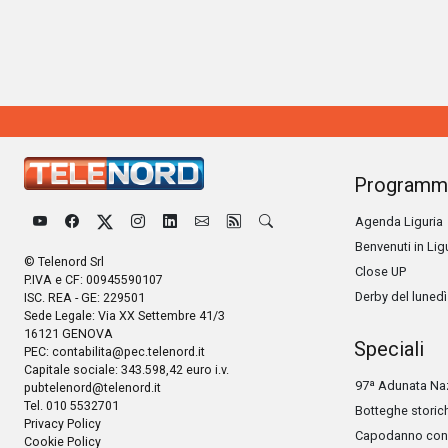
Programm
Agenda Liguria
Benvenuti in Lig
© Telenord Srl
Close UP
P.IVA e CF: 00945590107
Derby del lunedì
ISC. REA - GE: 229501
Sede Legale: Via XX Settembre 41/3
16121 GENOVA
Speciali
PEC:
contabilita@pec.telenord.it
Capitale sociale: 343.598,42 euro i.v.
97ª Adunata Naz
pubtelenord@telenord.it
Tel. 010 5532701
Botteghe storic
Privacy Policy
Capodanno con 
Cookie Policy