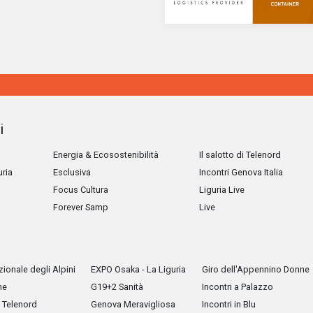
i
Energia & Ecosostenibilità
Il salotto di Telenord
uria
Esclusiva
Incontri Genova Italia
Focus Cultura
Liguria Live
Forever Samp
Live
ionale degli Alpini
EXPO Osaka - La Liguria
Giro dell'Appennino Donne
he
G19+2 Sanità
Incontri a Palazzo
Telenord
Genova Meravigliosa
Incontri in Blu