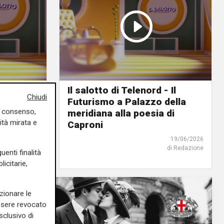
 Il
Il salotto di Telenord - Il
Chiudi
e di
Futurismo a Palazzo della
uo consenso,
ve e
meridiana alla poesia di
ità mirata e
Caproni
19/06/2026
19/06/2026
di Redazione
di Redazione
uenti finalità
icitarie,
zionare le
essere revocato
sclusivo di