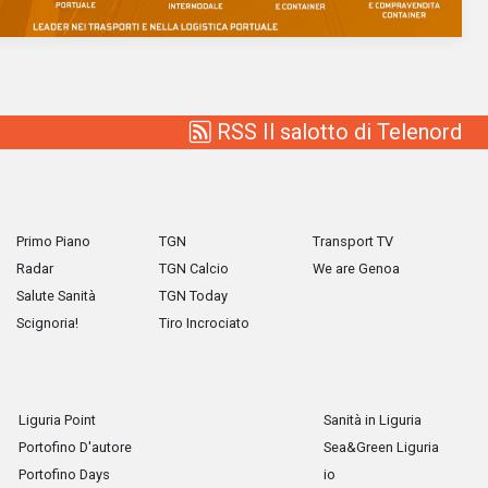
RSS Il salotto di Telenord
Primo Piano
TGN
Transport TV
Radar
TGN Calcio
We are Genoa
Salute Sanità
TGN Today
Scignoria!
Tiro Incrociato
Liguria Point
Sanità in Liguria
Portofino D'autore
Sea&Green Liguria
Portofino Days
io