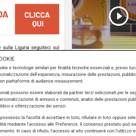
e sulla Liguria seguiteci sul
Il Salotto di Telenord -
e
e su
Facebook
.
OOKIE
Cimitero Monumental
okie e tecnologie similari per finalità tecniche essenziali e, previo t
Staglieno: tra iniziati
onalizzazione dell'esperienza, misurazione delle prestazioni, pubblic
patrimonio
con piattaforme di audience measurement.
sonali possono essere elaborati da partner terzi selezionati per le seg
personalizzazione di annunci e contenuti, analisi delle prestazioni pubbl
blico e ottimizzazione dei servizi.
possesso la facoltà di accettare in toto, rifiutare in toto oppure sele
alità mediante l'accesso alle Preferenze. Il consenso prestato può 
mento. In caso di rifiuto, l'accesso al sito continuerà con l'utilizzo e