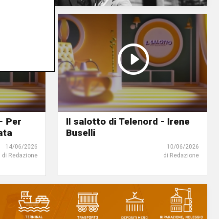
 - Per
Il salotto di Telenord - Irene
ata
Buselli
14/06/2026
10/06/2026
di Redazione
di Redazione