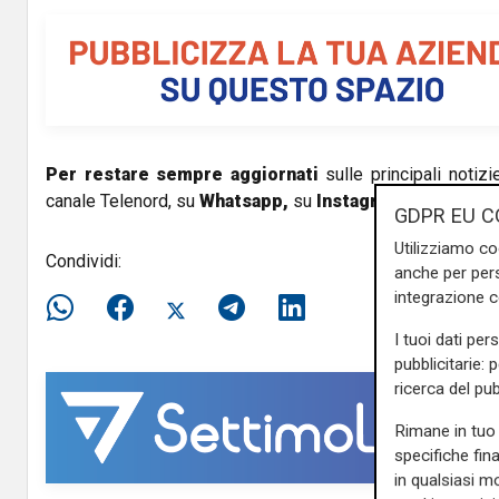
V
i
d
e
Per restare sempre aggiornati
sulle principali notizi
canale Telenord, su
Whatsapp,
su
Instagram
,
su
Youtub
o
GDPR EU C
Utilizziamo co
Condividi:
anche per pers
integrazione 
I tuoi dati per
pubblicitarie: 
ricerca del pub
Rimane in tuo 
specifiche fin
in qualsiasi mo