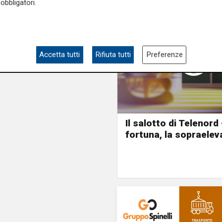
obbligatori.
Accetta tutti
Rifiuta tutti
Preferenze
Il salotto di Telenord
fortuna, la sopraelev