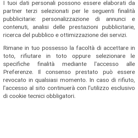
I tuoi dati personali possono essere elaborati da
partner terzi selezionati per le seguenti finalità
pubblicitarie: personalizzazione di annunci e
contenuti, analisi delle prestazioni pubblicitarie,
ricerca del pubblico e ottimizzazione dei servizi.
Rimane in tuo possesso la facoltà di accettare in
La rassegna
toto, rifiutare in toto oppure selezionare le
specifiche finalità mediante l'accesso alle
Arte Nomade: la Media Valbisagno
Preferenze. Il consenso prestato può essere
esalta le qualità di giovani artisti
revocato in qualsiasi momento. In caso di rifiuto,
04/08/2026
l'accesso al sito continuerà con l'utilizzo esclusivo
di cookie tecnici obbligatori.