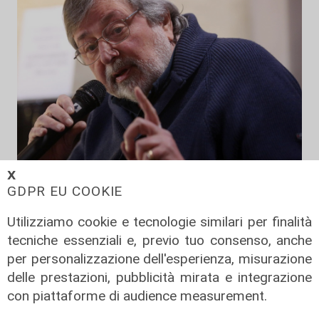
𝗫
Addio
GDPR EU COOKIE
Mondo della musica in lutto, è
morto Francesco Guccini
Utilizziamo cookie e tecnologie similari per finalità
tecniche essenziali e, previo tuo consenso, anche
06/08/2026
di F.S.
per personalizzazione dell'esperienza, misurazione
delle prestazioni, pubblicità mirata e integrazione
con piattaforme di audience measurement.