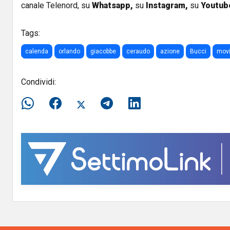
canale Telenord, su
Whatsapp,
su
Instagram
,
su
Youtub
Tags:
calenda
orlando
giacobbe
ceraudo
azione
Bucci
movi
Condividi: