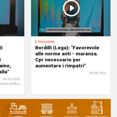
L'esclusiva
d:
Bordilli (Lega): "Favorevole
alle norme anti - maranza.
i
Cpr necessario per
aino,
aumentare i rimpatri"
lla"
05/08/2026
06/08/2026
Claudio Baffico