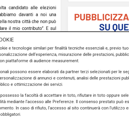
lta candidato alle elezioni
 abbiamo davanti a noi una
lla nostra città che non può
are il mio contributo”. E sul
obbe dice: “Non è certo una
OOKIE
okie e tecnologie similari per finalità tecniche essenziali e, previo t
onalizzazione dell'esperienza, misurazione delle prestazioni, pubblic
con piattaforme di audience measurement.
oluzione intellettuale
: ha
sonali possono essere elaborati da partner terzi selezionati per le seg
ad Azione, partito moderato e
personalizzazione di annunci e contenuti, analisi delle prestazioni pubbl
ontanarsi anche dal movimento
blico e ottimizzazione dei servizi.
 contenuta in comunicato,
a di non sentirsi a proprio
possesso la facoltà di accettare in toto, rifiutare in toto oppure sele
.
alità mediante l'accesso alle Preferenze. Il consenso prestato può 
L'analisi
mento. In caso di rifiuto, l'accesso al sito continuerà con l'utilizzo e
Claudio Montaldo: "P
obbligatori.
punti d'incontro e cris
me i suoi effetti anche a
famiglia, ma si cerca 