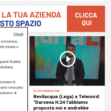
Chiudi
uo consenso,
ità mirata e
uenti finalità
icitarie,
zionare le
essere revocato
Le dichiarazioni
sclusivo di
ochi
Bevilacqua (Lega) a Telenord:
i della
"Darsena H.24 l'abbiamo
il
proposta noi e andrebbe