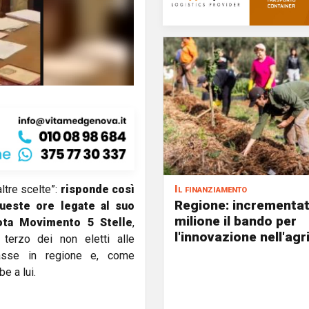
Il finanziamento
altre scelte”:
risponde così
Regione: incrementat
ueste ore legate al suo
milione il bando per
uota Movimento 5 Stelle
,
l'innovazione nell'agr
terzo dei non eletti alle
asse in regione e, come
e a lui.