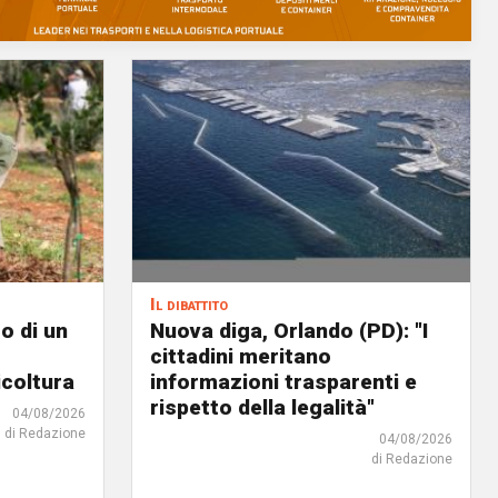
Il dibattito
o di un
Nuova diga, Orlando (PD): "I
cittadini meritano
icoltura
informazioni trasparenti e
rispetto della legalità"
04/08/2026
di Redazione
04/08/2026
di Redazione