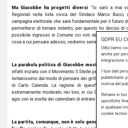
Ma Giacobbe ha progetti diversi
: “Io sarò a mia vo
Regionali nella lista civica del Sindaco Marco Bucci,
campagna elettorale che sarà fondamentale per il futuro de
permettersi di tornare indietro, per questo ho deciso di d
possibile ingresso in Comune coi voti dei 5 Stelle Giac
GDPR EU C
cosa a cui pensare adesso, vedremo semmai in seguito”.
Utilizziamo co
anche per pers
integrazione 
La parabola politica di Giacobbe mostra un'ampia ev
I tuoi dati per
infatti iniziato con il Movimento 5 Stelle per passare poi 
pubblicitarie: 
lontanissimo dal modo di pensare dei grillini, per poi all
ricerca del pub
di Carlo Calenda. La ragione di quest'ultimo addio è
estremamente moderato nei toni, in cui Giacobbe annunci
Rimane in tuo 
agio con la scelta dei calendiani di entrare nel campo largo
specifiche fin
in qualsiasi mo
cookie tecnici 
La partita, comunque, non è solo genovese ma espri