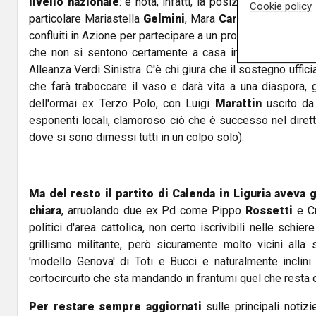
livello nazionale
: è nota, infatti, la posizione di alcuni di
Cookie policy
particolare Mariastella
Gelmini
, Mara
Carfagna
ed Enric
confluiti in Azione per partecipare a un progetto di impos
che non si sentono certamente a casa in una coalizion
Alleanza Verdi Sinistra. C'è chi giura che il sostegno uffici
che farà traboccare il vaso e darà vita a una diaspora, gi
dell'ormai ex Terzo Polo, con Luigi
Marattin
uscito da 
esponenti locali, clamoroso ciò che è successo nel diretti
dove si sono dimessi tutti in un colpo solo).
Ma del resto il partito di Calenda in Liguria aveva 
chiara
, arruolando due ex Pd come Pippo
Rossetti
e C
politici d'area cattolica, non certo iscrivibili nelle sch
grillismo militante, però sicuramente molto vicini alla si
'modello Genova' di Toti e Bucci e naturalmente inclin
cortocircuito che sta mandando in frantumi quel che resta d
Per restare sempre aggiornati
sulle principali notizi