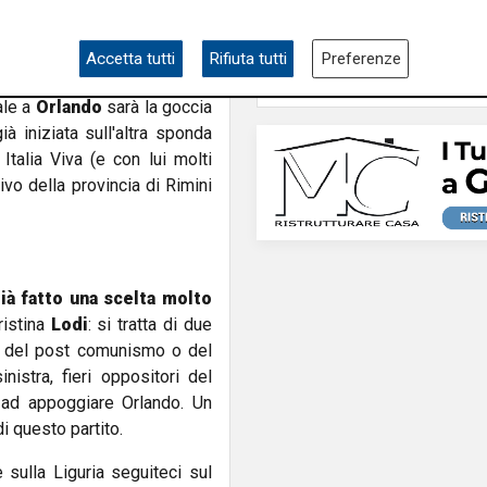
rigenti apicali del partito, in
nemico nell'immigrat
o
Costa
, tutti ex Forza Italia,
tazione moderata e liberale e
Accetta tutti
Rifiuta tutti
Preferenze
e con Movimento 5 Stelle e
ale a
Orlando
sarà la goccia
à iniziata sull'altra sponda
Italia Viva (e con lui molti
vo della provincia di Rimini
già fatto una scelta molto
ristina
Lodi
: si tratta di due
iere del post comunismo o del
nistra, fieri oppositori del
i ad appoggiare Orlando. Un
i questo partito.
e sulla Liguria seguiteci sul