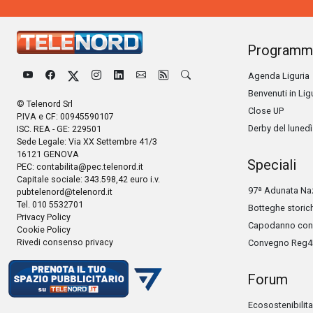
Programm
Agenda Liguria
Benvenuti in Lig
© Telenord Srl
Close UP
P.IVA e CF: 00945590107
Derby del lunedì
ISC. REA - GE: 229501
Sede Legale: Via XX Settembre 41/3
16121 GENOVA
Speciali
PEC:
contabilita@pec.telenord.it
Capitale sociale: 343.598,42 euro i.v.
97ª Adunata Naz
pubtelenord@telenord.it
Tel. 010 5532701
Botteghe storic
Privacy Policy
Capodanno con 
Cookie Policy
Rivedi consenso privacy
Convegno Reg4
Forum
Ecosostenibilita