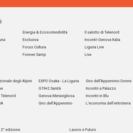
i
Energia & Ecosostenibilità
Il salotto di Telenord
uria
Esclusiva
Incontri Genova Italia
Focus Cultura
Liguria Live
Forever Samp
Live
ionale degli Alpini
EXPO Osaka - La Liguria
Giro dell'Appennino Donne
he
G19+2 Sanità
Incontri a Palazzo
Telenord
Genova Meravigliosa
Incontri in Blu
IA
Giro dell'Appennino
L'economia dell'entroterra
 2° edizione
Lavoro e Futuro