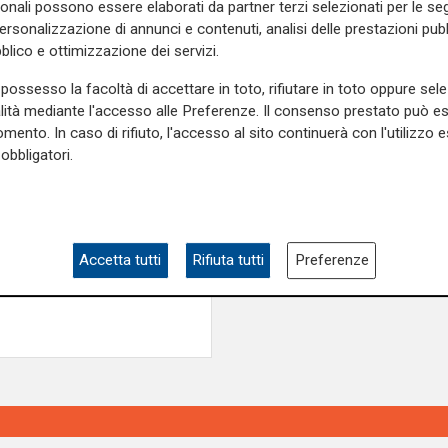
dal governo a causa della
sonali possono essere elaborati da partner terzi selezionati per le seg
personalizzazione di annunci e contenuti, analisi delle prestazioni pubbl
blico e ottimizzazione dei servizi.
e sulla Liguria seguiteci sul
possesso la facoltà di accettare in toto, rifiutare in toto oppure sele
e
e su
Facebook
.
alità mediante l'accesso alle Preferenze. Il consenso prestato può 
mento. In caso di rifiuto, l'accesso al sito continuerà con l'utilizzo e
obbligatori.
Accetta tutti
Rifiuta tutti
Preferenze