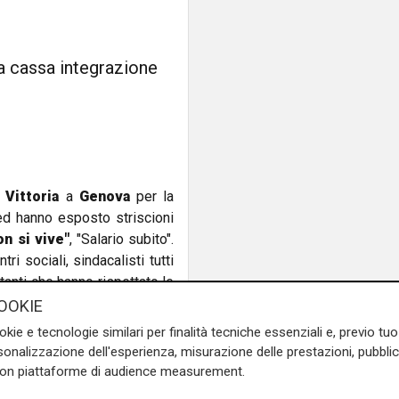
la cassa integrazione
 Vittoria
a
Genova
per la
d hanno esposto striscioni
on si vive"
, "Salario subito".
i sociali, sindacalisti tutti
estanti che hanno rispettato le
 un giusto salario.
OOKIE
okie e tecnologie similari per finalità tecniche essenziali e, previo t
,
disoccupati e studenti. La
onalizzazione dell'esperienza, misurazione delle prestazioni, pubblic
tare l'arrivo della
cassa
con piattaforme di audience measurement.
lontanato dal lavoro e il