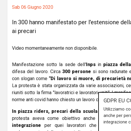
Sab 06 Giugno 2020
In 300 hanno manifestato per l'estensione del
ai precari
Video momentaneamente non disponibile.
Manifestazione sotto la sede dell'
Inps
in
piazza della
difesa del lavoro. Circa
300 persone
si sono radunate e
con slogan come
"Di lavoro si muore, di precarietà n
La protesta è stata organizzata da varie associazioni, centr
riuniti sotto la firma "lavoratrici e lavoratori uniti". I manif
norme anti covid hanno chiesto un lavoro che abbia diritti e
GDPR EU C
Utilizziamo co
In piazza riders, precari della scuola e della sanità
anche per pers
protesta aveva come obiettivo anche quello di solleci
integrazione 
integrazione
per quei lavoratori che il covid ha al