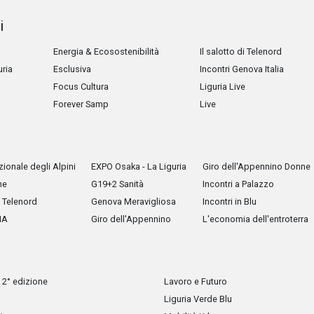
i
Energia & Ecosostenibilità
Il salotto di Telenord
uria
Esclusiva
Incontri Genova Italia
Focus Cultura
Liguria Live
Forever Samp
Live
ionale degli Alpini
EXPO Osaka - La Liguria
Giro dell'Appennino Donne
he
G19+2 Sanità
Incontri a Palazzo
Telenord
Genova Meravigliosa
Incontri in Blu
IA
Giro dell'Appennino
L'economia dell'entroterra
 2° edizione
Lavoro e Futuro
Liguria Verde Blu