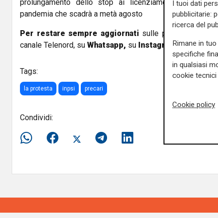
prolungamento dello stop ai licenziamenti imposto 
I tuoi dati per
pandemia che scadrà a metà agosto
pubblicitarie: 
ricerca del pub
Per restare sempre aggiornati
sulle principali notizi
Rimane in tuo 
canale Telenord, su
Whatsapp,
su
Instagram
,
su
Youtub
specifiche fin
in qualsiasi mo
Tags:
cookie tecnici 
la protesta
inpsi
precari
Cookie policy
Condividi: