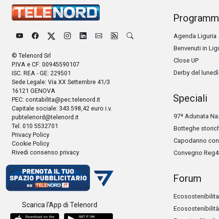
Programm
Agenda Liguria
Benvenuti in Lig
© Telenord Srl
Close UP
P.IVA e CF: 00945590107
Derby del lunedì
ISC. REA - GE: 229501
Sede Legale: Via XX Settembre 41/3
16121 GENOVA
Speciali
PEC:
contabilita@pec.telenord.it
Capitale sociale: 343.598,42 euro i.v.
97ª Adunata Naz
pubtelenord@telenord.it
Tel. 010 5532701
Botteghe storic
Privacy Policy
Capodanno con 
Cookie Policy
Rivedi consenso privacy
Convegno Reg4
Forum
Ecosostenibilita
Scarica l'App di Telenord
Ecosostenibilità