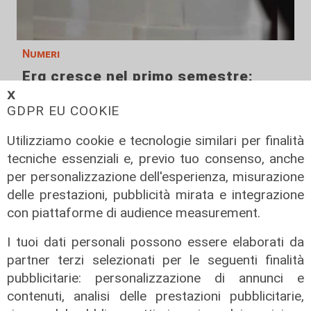
Numeri
Erg cresce nel primo semestre:
ricavi a 409 milioni e margine
𝗫
operativo lordo in aumento del 9%
GDPR EU COOKIE
31/07/2026
Utilizziamo cookie e tecnologie similari per finalità
di R. Eco.
tecniche essenziali e, previo tuo consenso, anche
per personalizzazione dell'esperienza, misurazione
delle prestazioni, pubblicità mirata e integrazione
con piattaforme di audience measurement.
I tuoi dati personali possono essere elaborati da
partner terzi selezionati per le seguenti finalità
pubblicitarie: personalizzazione di annunci e
contenuti, analisi delle prestazioni pubblicitarie,