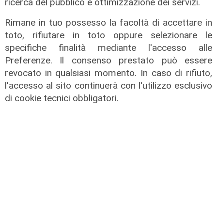
ricerca del pubblico e ottimizzazione dei servizi.
Rimane in tuo possesso la facoltà di accettare in
toto, rifiutare in toto oppure selezionare le
specifiche finalità mediante l'accesso alle
Preferenze. Il consenso prestato può essere
revocato in qualsiasi momento. In caso di rifiuto,
l'accesso al sito continuerà con l'utilizzo esclusivo
Assegnazione
di cookie tecnici obbligatori.
Tunnel subportuale, a Webuild il
maxi appalto da 803 milioni. Bucci:
"Passo che Genova attendeva da
decenni"
31/07/2026
di R.P.