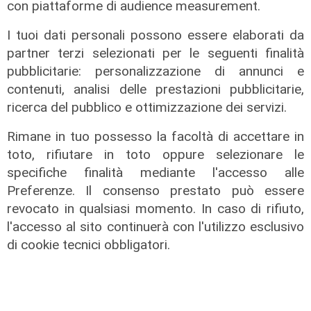
con piattaforme di audience measurement.
I tuoi dati personali possono essere elaborati da
partner terzi selezionati per le seguenti finalità
pubblicitarie: personalizzazione di annunci e
contenuti, analisi delle prestazioni pubblicitarie,
ricerca del pubblico e ottimizzazione dei servizi.
L'impegno
Bassa Valbisagno riqualificata e
Rimane in tuo possesso la facoltà di accettare in
pulita: gli sforzi del presidente
toto, rifiutare in toto oppure selezionare le
Ivaldi
specifiche finalità mediante l'accesso alle
Preferenze. Il consenso prestato può essere
05/08/2026
revocato in qualsiasi momento. In caso di rifiuto,
l'accesso al sito continuerà con l'utilizzo esclusivo
di cookie tecnici obbligatori.