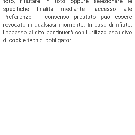
toto, rifiutare in toto oppure selezionare le
specifiche finalità mediante l'accesso alle
Preferenze. Il consenso prestato può essere
revocato in qualsiasi momento. In caso di rifiuto,
l'accesso al sito continuerà con l'utilizzo esclusivo
di cookie tecnici obbligatori.
il master
Assiterminal e ForMare il primo
Master per manager dei terminal
portuali in Italia
22/04/2026
di Redazione