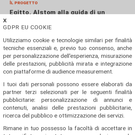
Il progetto
Egitto, Alstom alla guida di un
consorzio firma contratti da 690
𝗫
GDPR EU COOKIE
milioni
18/06/2026
Utilizziamo cookie e tecnologie similari per finalità
di Redazione
tecniche essenziali e, previo tuo consenso, anche
per personalizzazione dell'esperienza, misurazione
delle prestazioni, pubblicità mirata e integrazione
con piattaforme di audience measurement.
I tuoi dati personali possono essere elaborati da
partner terzi selezionati per le seguenti finalità
pubblicitarie: personalizzazione di annunci e
contenuti, analisi delle prestazioni pubblicitarie,
ricerca del pubblico e ottimizzazione dei servizi.
Rimane in tuo possesso la facoltà di accettare in