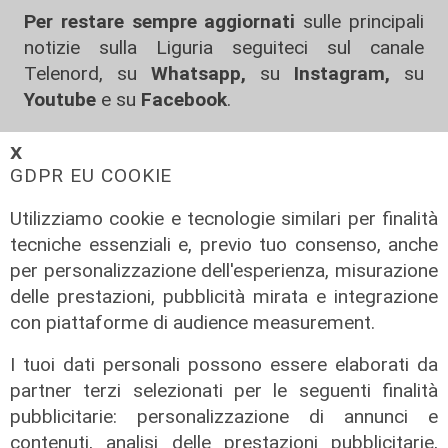
Per restare sempre aggiornati
sulle principali
notizie sulla Liguria seguiteci sul canale
Telenord, su
Whatsapp,
su
Instagram
,
su
Youtube
e su
Facebook
.
Tags:
𝗫
GDPR EU COOKIE
salone
orientamenti senior
scuola
formazione
Utilizziamo cookie e tecnologie similari per finalità
Condividi:
tecniche essenziali e, previo tuo consenso, anche
per personalizzazione dell'esperienza, misurazione
delle prestazioni, pubblicità mirata e integrazione
con piattaforme di audience measurement.
I tuoi dati personali possono essere elaborati da
partner terzi selezionati per le seguenti finalità
pubblicitarie: personalizzazione di annunci e
contenuti, analisi delle prestazioni pubblicitarie,