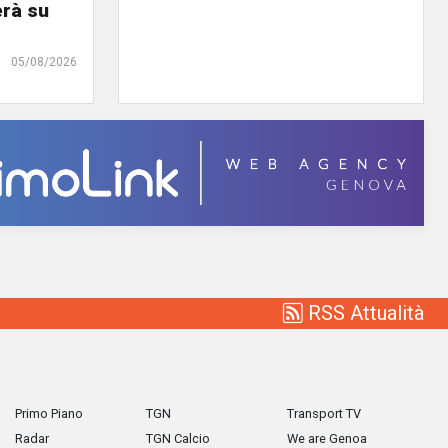
erà su
05/08/2026
RSS Attualità
Primo Piano
TGN
Transport TV
Radar
TGN Calcio
We are Genoa