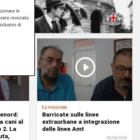
zionare le
essere revocato
sclusivo di
Le posizioni
lenord:
Barricate sulle linee
 cani al
extraurbane a integrazione
 2. La
delle linee Amt
uta,
05/08/2026