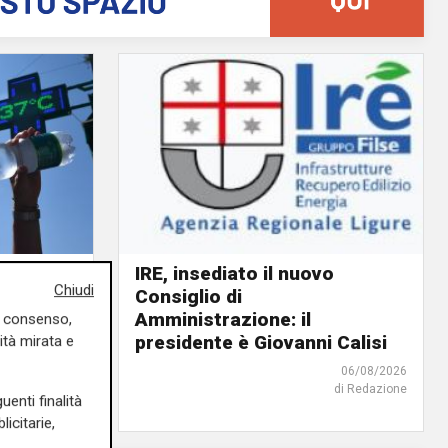
IRE, insediato il nuovo
Chiudi
Consiglio di
ino rosso
Amministrazione: il
o giorno
uo consenso,
presidente è Giovanni Calisi
ità mirata e
06/08/2026
06/08/2026
di Redazione
di F.S.
uenti finalità
icitarie,