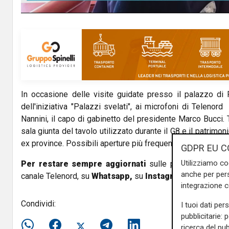
y
V
i
d
In occasione delle visite guidate presso il palazzo di R
e
dell'iniziativa "Palazzi svelati", ai microfoni di Telenor
o
Nannini, il capo di gabinetto del presidente Marco Bucci. T
sala giunta del tavolo utilizzato durante il G8 e il patrimon
ex province. Possibili aperture più frequenti rispetto all'un
GDPR EU C
Utilizziamo co
Per restare sempre aggiornati
sulle principali notizi
anche per pers
canale Telenord, su
Whatsapp,
su
Instagram
,
su
Youtub
integrazione 
Condividi:
I tuoi dati per
pubblicitarie: 
ricerca del pub