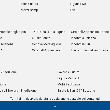
Focus Cultura
Liguria Live
Forever Samp
Live
ionale degli Alpini
EXPO Osaka - La Liguria
Giro dell'Appennino Donne
he
G19+2 Sanità
Incontri a Palazzo
Telenord
Genova Meravigliosa
Incontri in Blu
IA
Giro dell'Appennino
L'economia dell'entroterra
 2° edizione
Lavoro e Futuro
Liguria Verde Blu
zione
Mobilità Urbana
sull’Energia - 3° edizione
Salute & Sanità 3° Edizione
Tutti i diritti riservati, vietata la copia anche parziale dei contenuti