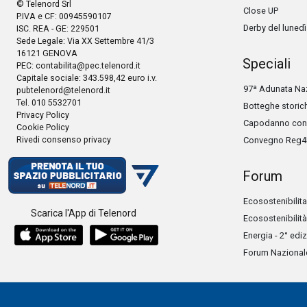
© Telenord Srl
Close UP
P.IVA e CF: 00945590107
Derby del lunedì
ISC. REA - GE: 229501
Sede Legale: Via XX Settembre 41/3
16121 GENOVA
Speciali
PEC:
contabilita@pec.telenord.it
Capitale sociale: 343.598,42 euro i.v.
97ª Adunata Naz
pubtelenord@telenord.it
Tel. 010 5532701
Botteghe storic
Privacy Policy
Capodanno con 
Cookie Policy
Rivedi consenso privacy
Convegno Reg4
Forum
Ecosostenibilita
Scarica l'App di Telenord
Ecosostenibilità
Energia - 2° edi
Forum Nazionale 