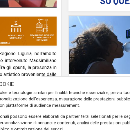
egione Liguria, nell'ambito
d è intervenuto Massimiliano
ra gli spunti, la presenza in
io artistico proveniente dalle
Afa
ica data annuale.
OOKIE
Caldo in Liguria, boll
anche sabato: settim
okie e tecnologie similari per finalità tecniche essenziali e, previo t
e sulla Liguria seguiteci sul
consecutivo
onalizzazione dell'esperienza, misurazione delle prestazioni, pubblic
e
e su
Facebook
.
con piattaforme di audience measurement.
sonali possono essere elaborati da partner terzi selezionati per le seg
personalizzazione di annunci e contenuti, analisi delle prestazioni pubbl
blico e ottimizzazione dei servizi.