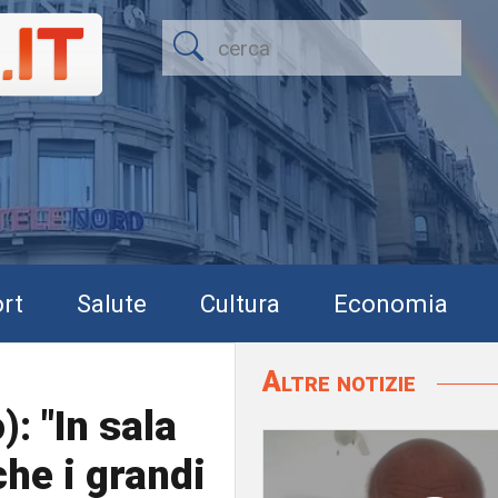
rt
Salute
Cultura
Economia
Altre notizie
: "In sala
he i grandi