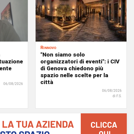
Rinnovo
n
"Non siamo solo
ituazione
organizzatori di eventi": i CIV
dente
di Genova chiedono più
spazio nelle scelte per la
città
06/08/2026
06/08/2026
di F.S.