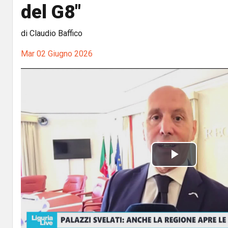
del G8"
di Claudio Baffico
Mar 02 Giugno 2026
P
l
a