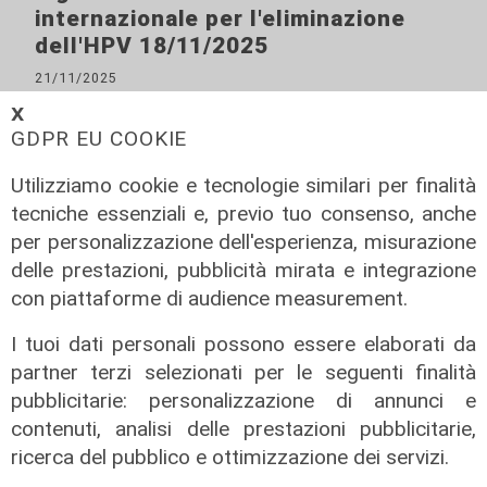
internazionale per l'eliminazione
dell'HPV 18/11/2025
21/11/2025
di Redazione
𝗫
GDPR EU COOKIE
Utilizziamo cookie e tecnologie similari per finalità
tecniche essenziali e, previo tuo consenso, anche
per personalizzazione dell'esperienza, misurazione
delle prestazioni, pubblicità mirata e integrazione
con piattaforme di audience measurement.
I tuoi dati personali possono essere elaborati da
partner terzi selezionati per le seguenti finalità
Liguria Live Salute - Villa Esperia,
pubblicitarie: personalizzazione di annunci e
l'importanza della prevenzione in
contenuti, analisi delle prestazioni pubblicitarie,
ambito senologico 18/11/2025
ricerca del pubblico e ottimizzazione dei servizi.
21/11/2025