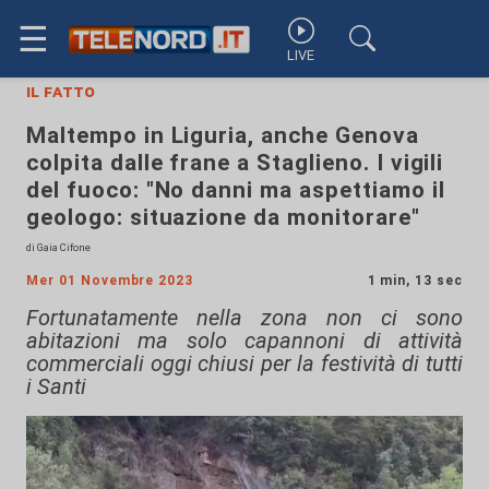
☰
LIVE
il fatto
Maltempo in Liguria, anche Genova
colpita dalle frane a Staglieno. I vigili
del fuoco: "No danni ma aspettiamo il
geologo: situazione da monitorare"
di Gaia Cifone
Mer 01 Novembre 2023
1 min, 13 sec
Fortunatamente nella zona non ci sono
abitazioni ma solo capannoni di attività
commerciali oggi chiusi per la festività di tutti
i Santi