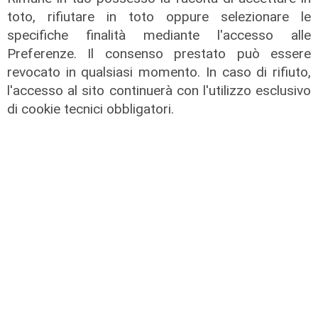
toto, rifiutare in toto oppure selezionare le
specifiche finalità mediante l'accesso alle
Preferenze. Il consenso prestato può essere
revocato in qualsiasi momento. In caso di rifiuto,
Live Giro dell'Appennino - 7 -
l'accesso al sito continuerà con l'utilizzo esclusivo
edizione del 14/07/2024
di cookie tecnici obbligatori.
14/07/2024
di Redazione