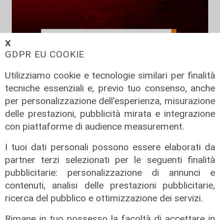
𝗫
GDPR EU COOKIE
Utilizziamo cookie e tecnologie similari per finalità
tecniche essenziali e, previo tuo consenso, anche
per personalizzazione dell'esperienza, misurazione
Live- la riapertura della via
delle prestazioni, pubblicità mirata e integrazione
dell'amore
con piattaforme di audience measurement.
27/07/2024
I tuoi dati personali possono essere elaborati da
di Redazione
partner terzi selezionati per le seguenti finalità
pubblicitarie: personalizzazione di annunci e
contenuti, analisi delle prestazioni pubblicitarie,
ricerca del pubblico e ottimizzazione dei servizi.
Rimane in tuo possesso la facoltà di accettare in