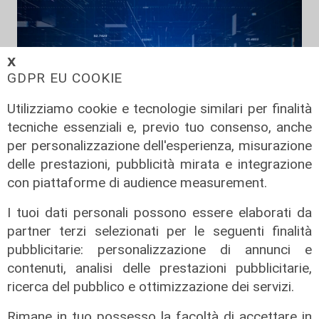
𝗫
GDPR EU COOKIE
Utilizziamo cookie e tecnologie similari per finalità
tecniche essenziali e, previo tuo consenso, anche
per personalizzazione dell'esperienza, misurazione
Live Giro dell'Appennino - 7 -
delle prestazioni, pubblicità mirata e integrazione
edizione del 14/07/2024
con piattaforme di audience measurement.
14/07/2024
I tuoi dati personali possono essere elaborati da
di Redazione
partner terzi selezionati per le seguenti finalità
pubblicitarie: personalizzazione di annunci e
contenuti, analisi delle prestazioni pubblicitarie,
ricerca del pubblico e ottimizzazione dei servizi.
Rimane in tuo possesso la facoltà di accettare in