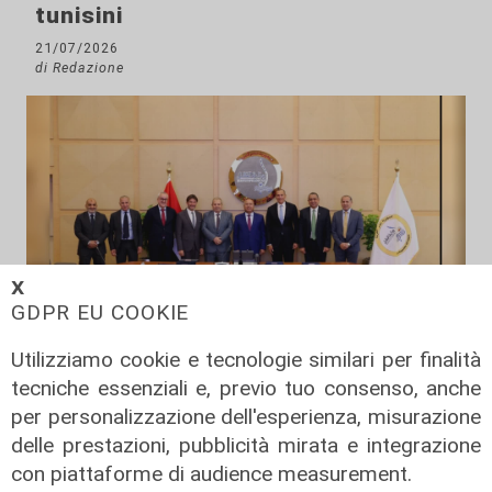
tunisini
21/07/2026
di Redazione
𝗫
GDPR EU COOKIE
Utilizziamo cookie e tecnologie similari per finalità
Il progetto
tecniche essenziali e, previo tuo consenso, anche
Egitto, Alstom alla guida di un
per personalizzazione dell'esperienza, misurazione
consorzio firma contratti da 690
delle prestazioni, pubblicità mirata e integrazione
milioni
con piattaforme di audience measurement.
18/06/2026