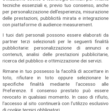
tecniche essenziali e, previo tuo consenso, anche
La condivisione
per personalizzazione dell'esperienza, misurazione
Emergenza idrica, Scajola e Cirio:
delle prestazioni, pubblicità mirata e integrazione
«Strategia Comune tra i nostri
con piattaforme di audience measurement.
territori"
I tuoi dati personali possono essere elaborati da
08/08/2026
partner terzi selezionati per le seguenti finalità
di Gilberto Volpara
pubblicitarie: personalizzazione di annunci e
contenuti, analisi delle prestazioni pubblicitarie,
ricerca del pubblico e ottimizzazione dei servizi.
Rimane in tuo possesso la facoltà di accettare in
toto, rifiutare in toto oppure selezionare le
specifiche finalità mediante l'accesso alle
Preferenze. Il consenso prestato può essere
revocato in qualsiasi momento. In caso di rifiuto,
l'accesso al sito continuerà con l'utilizzo esclusivo
L'esclusiva
di cookie tecnici obbligatori.