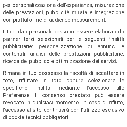
per personalizzazione dell'esperienza, misurazione
delle prestazioni, pubblicità mirata e integrazione
con piattaforme di audience measurement.
I tuoi dati personali possono essere elaborati da
partner terzi selezionati per le seguenti finalità
pubblicitarie: personalizzazione di annunci e
contenuti, analisi delle prestazioni pubblicitarie,
ricerca del pubblico e ottimizzazione dei servizi.
Rimane in tuo possesso la facoltà di accettare in
toto, rifiutare in toto oppure selezionare le
specifiche finalità mediante l'accesso alle
Le temperature
Preferenze. Il consenso prestato può essere
Genova, caldo torrido: bollino rosso
revocato in qualsiasi momento. In caso di rifiuto,
anche lunedì
l'accesso al sito continuerà con l'utilizzo esclusivo
08/08/2026
di cookie tecnici obbligatori.
di c.b.