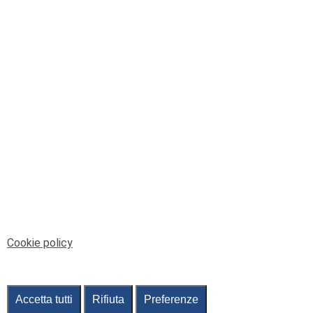
© Telenord Srl
P.IVA e CF: 00945590107 - ISC. REA - GE: 229501
Sede Legale: Via XX Settembre 41/3, 16121 GENOVA
PEC: contabilita@pec.telenord.it
Capitale sociale: 343.598,42 euro i.v.
Tutti i diritti riservati, vietata la copia anche parziale
dei contenuti
pubtelenord@telenord.it
Tel. 010 55 32 701
Informativa della privacy
|
Gestisci consenso
Cookie policy
Accetta tutti
Rifiuta
Preferenze