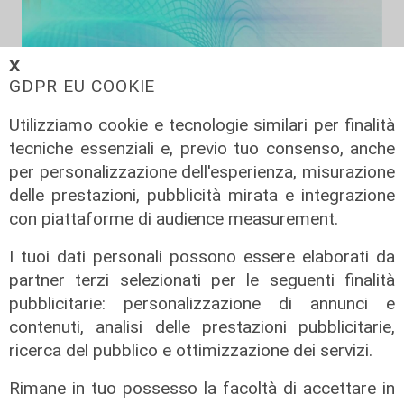
𝗫
GDPR EU COOKIE
Utilizziamo cookie e tecnologie similari per finalità
tecniche essenziali e, previo tuo consenso, anche
per personalizzazione dell'esperienza, misurazione
delle prestazioni, pubblicità mirata e integrazione
Liguria Live pomeriggio -
con piattaforme di audience measurement.
03/08/2026
I tuoi dati personali possono essere elaborati da
03/08/2026
di Redazione
partner terzi selezionati per le seguenti finalità
pubblicitarie: personalizzazione di annunci e
contenuti, analisi delle prestazioni pubblicitarie,
ricerca del pubblico e ottimizzazione dei servizi.
Rimane in tuo possesso la facoltà di accettare in