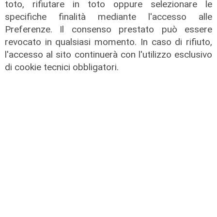
toto, rifiutare in toto oppure selezionare le
specifiche finalità mediante l'accesso alle
Preferenze. Il consenso prestato può essere
revocato in qualsiasi momento. In caso di rifiuto,
l'accesso al sito continuerà con l'utilizzo esclusivo
Liguria Live pomeriggio -
di cookie tecnici obbligatori.
31/07/2026
31/07/2026
di Redazione