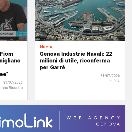
Numeri
 Fiom
Genova Industrie Navali: 22
nigliano
milioni di utile, riconferma
per Garrè
ree"
31/07/2026
di R.C.
31/07/2026
efano Rissetto