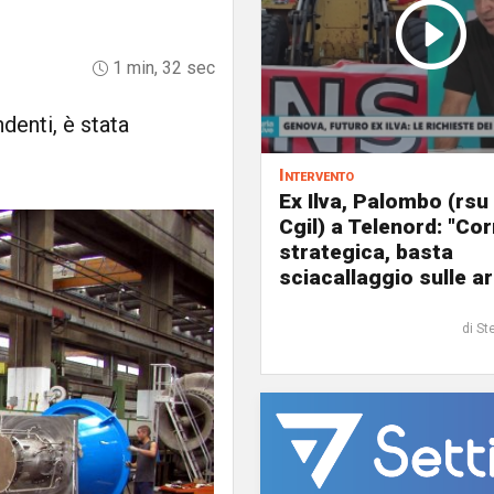
1 min, 32 sec
denti, è stata
Intervento
Ex Ilva, Palombo (rsu
Cgil) a Telenord: "Cor
strategica, basta
sciacallaggio sulle a
di St