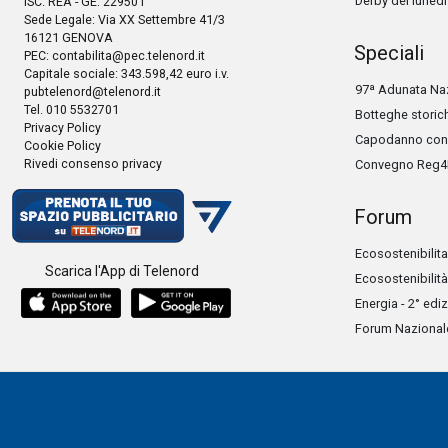
Derby del lunedì
ISC. REA - GE: 229501
Sede Legale: Via XX Settembre 41/3
16121 GENOVA
Speciali
PEC:
contabilita@pec.telenord.it
Capitale sociale: 343.598,42 euro i.v.
97ª Adunata Naz
pubtelenord@telenord.it
Tel. 010 5532701
Botteghe storic
Privacy Policy
Capodanno con 
Cookie Policy
Rivedi consenso privacy
Convegno Reg4
Forum
Ecosostenibilita
Scarica l'App di Telenord
Ecosostenibilità
Energia - 2° edi
Forum Nazionale 