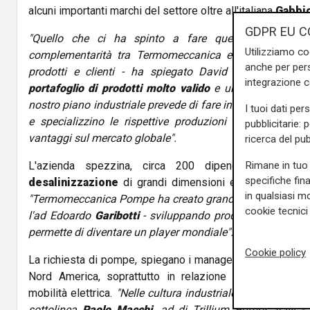
alcuni importanti marchi del settore oltre all'italiana
Gabbi
GDPR EU C
"Quello che ci ha spinto a fare questo
investimen
Utilizziamo co
complementarità tra Termomeccanica e Gabbioneta in t
anche per pers
prodotti e clienti - ha spiegato David Paradis, ceo 
integrazione 
portafoglio di prodotti molto valido
e un
centro prove
nostro piano industriale prevede di fare in modo che le du
I tuoi dati per
e specializzino le rispettive produzioni in modo che
pubblicitarie: 
vantaggi sul mercato globale".
ricerca del pub
Rimane in tuo 
L'azienda spezzina, circa 200 dipendenti, è speci
specifiche fin
desalinizzazione
di grandi dimensioni e ha forti ramifi
in qualsiasi mo
"Termomeccanica Pompe ha creato grandi potenzialità negl
cookie tecnici 
l'ad Edoardo
Garibotti
- sviluppando prodotti e penetrand
permette di diventare un player mondiale".
Cookie policy
La richiesta di pompe, spiegano i manager, è in crescita in
Nord America, soprattutto in relazione alle attività min
mobilità elettrica.
"Nelle cultura industriale italiana non
sottolinea
Paolo Macchi,
ad di Trillium Pumps Italy -. 