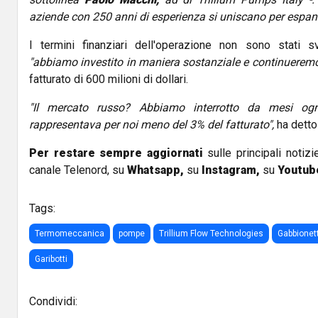
aziende con 250 anni di esperienza si uniscano per espand
I termini finanziari dell'operazione non sono stati s
"abbiamo investito in maniera sostanziale e continueremo 
fatturato di 600 milioni di dollari.
"Il mercato russo? Abbiamo interrotto da mesi ogn
rappresentava per noi meno del 3% del fatturato",
ha detto
Per restare sempre aggiornati
sulle principali notizi
canale Telenord, su
Whatsapp,
su
Instagram
,
su
Youtub
Tags:
Termomeccanica
pompe
Trillium Flow Technologies
Gabbionet
Garibotti
Condividi: