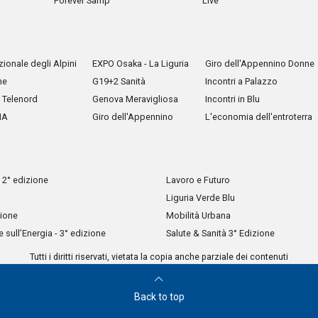
Forever Samp
Live
ionale degli Alpini
EXPO Osaka - La Liguria
Giro dell'Appennino Donne
he
G19+2 Sanità
Incontri a Palazzo
Telenord
Genova Meravigliosa
Incontri in Blu
IA
Giro dell'Appennino
L'economia dell'entroterra
 2° edizione
Lavoro e Futuro
Liguria Verde Blu
zione
Mobilità Urbana
sull’Energia - 3° edizione
Salute & Sanità 3° Edizione
Tutti i diritti riservati, vietata la copia anche parziale dei contenuti
Back to top