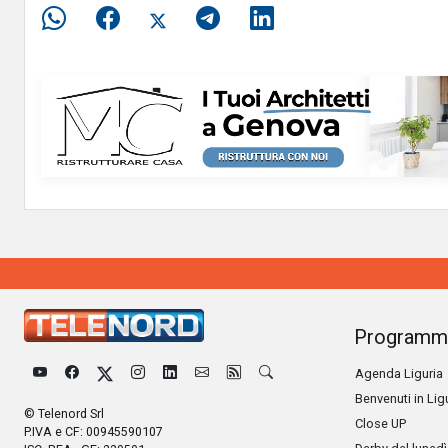
Programm
Agenda Liguria
Benvenuti in Lig
© Telenord Srl
Close UP
P.IVA e CF: 00945590107