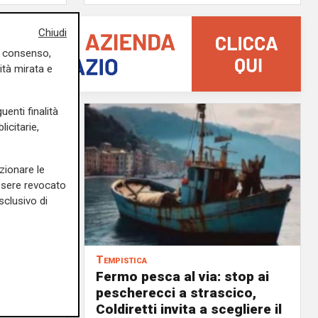
Chiudi
uo consenso,
ità mirata e
uenti finalità
icitarie,
zionare le
essere revocato
sclusivo di
Tempistica
Fermo pesca al via: stop ai
ilioni di
pescherecci a strascico,
Coldiretti invita a scegliere il