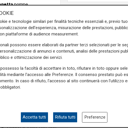
onetta
pompe.
OOKIE
to
in Italia è proprio la
okie e tecnologie similari per finalità tecniche essenziali e, previo t
ermini di professionalità,
onalizzazione dell'esperienza, misurazione delle prestazioni, pubblic
di Trillium -. Termo ha un
con piattaforme di audience measurement.
tra i migliori nel mondo. Il
e realtà condividano risorse
sonali possono essere elaborati da partner terzi selezionati per le seg
 entrambe possano ottenere
personalizzazione di annunci e contenuti, analisi delle prestazioni pubbl
blico e ottimizzazione dei servizi.
possesso la facoltà di accettare in toto, rifiutare in toto oppure sele
alizzata in
pompe per
alità mediante l'accesso alle Preferenze. Il consenso prestato può 
cazioni in
Medio Oriente.
mento. In caso di rifiuto, l'accesso al sito continuerà con l'utilizzo e
i ultimi anni - ha spiegato
obbligatori.
o mercati. Trillium Flow ci
Numeri
 tutto il mondo a partire dal
Filse chiude il 2025 in
erarie, settore legato alla
crescita: gestiti 559 m
Accetta tutti
Rifiuta tutti
Preferenze
 è comune mettersi assieme -
euro e 132 milioni di
E' storico il fatto che due