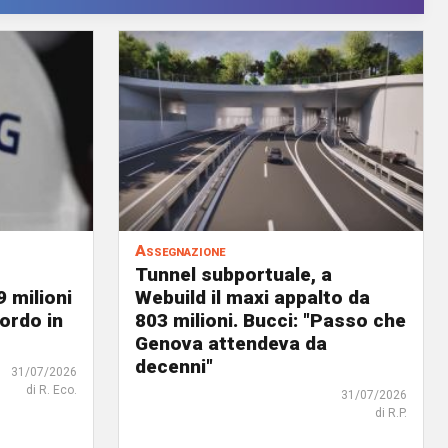
Assegnazione
Tunnel subportuale, a
9 milioni
Webuild il maxi appalto da
ordo in
803 milioni. Bucci: "Passo che
Genova attendeva da
decenni"
31/07/2026
di R. Eco.
31/07/2026
di R.P.