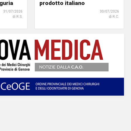
iguria
prodotto italiano
31/07/2026
30/07/2026
di R.S.
di R.C.