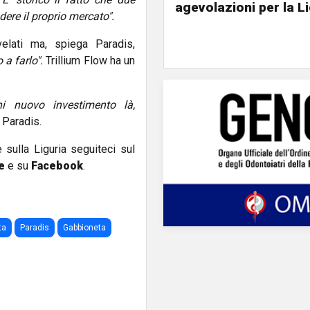
agevolazioni per la L
ere il proprio mercato".
velati ma, spiega Paradis,
a farlo".
Trillium Flow ha un
i nuovo investimento là,
 Paradis.
e sulla Liguria seguiteci sul
e
e su
Facebook
.
ta
Paradis
Gabbioneta