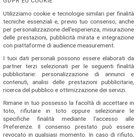
GDPR EU COOKIE
Utilizziamo cookie e tecnologie similari per finalità
tecniche essenziali e, previo tuo consenso, anche
per personalizzazione dell'esperienza, misurazione
Numeri
delle prestazioni, pubblicità mirata e integrazione
Erg cresce nel primo semestre:
con piattaforme di audience measurement.
ricavi a 409 milioni e margine
I tuoi dati personali possono essere elaborati da
operativo lordo in aumento del 9%
partner terzi selezionati per le seguenti finalità
31/07/2026
pubblicitarie: personalizzazione di annunci e
di R. Eco.
contenuti, analisi delle prestazioni pubblicitarie,
ricerca del pubblico e ottimizzazione dei servizi.
Rimane in tuo possesso la facoltà di accettare in
toto, rifiutare in toto oppure selezionare le
specifiche finalità mediante l'accesso alle
Preferenze. Il consenso prestato può essere
revocato in qualsiasi momento. In caso di rifiuto,