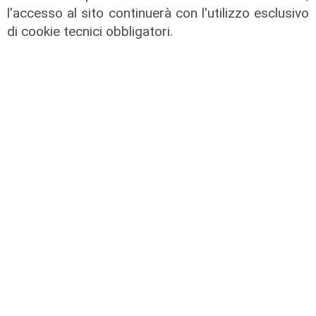
l'accesso al sito continuerà con l'utilizzo esclusivo
di cookie tecnici obbligatori.
Assegnazione
Tunnel subportuale, a Webuild il
maxi appalto da 803 milioni. Bucci:
"Passo che Genova attendeva da
decenni"
31/07/2026
di R.P.