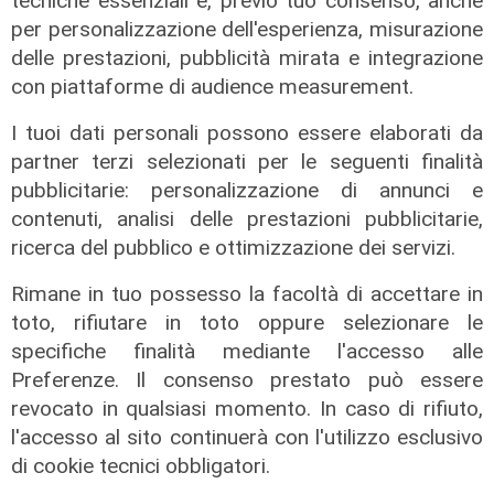
tecniche essenziali e, previo tuo consenso, anche
per personalizzazione dell'esperienza, misurazione
Post Deportivo
delle prestazioni, pubblicità mirata e integrazione
Genoa, De Rossi: "Non soddisfatto
con piattaforme di audience measurement.
delle amichevoli". Norton-Cuffy sul
I tuoi dati personali possono essere elaborati da
piede di partenza
partner terzi selezionati per le seguenti finalità
09/08/2026
pubblicitarie: personalizzazione di annunci e
di Filippo Serio
contenuti, analisi delle prestazioni pubblicitarie,
ricerca del pubblico e ottimizzazione dei servizi.
Rimane in tuo possesso la facoltà di accettare in
toto, rifiutare in toto oppure selezionare le
specifiche finalità mediante l'accesso alle
Preferenze. Il consenso prestato può essere
revocato in qualsiasi momento. In caso di rifiuto,
l'accesso al sito continuerà con l'utilizzo esclusivo
di cookie tecnici obbligatori.
La partita