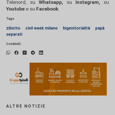
Telenord, su
Whatsapp,
su
Instagram
,
su
Youtube
e su
Facebook
.
Tags:
ziliotto
civil week milano
bigenitorialità
papà
separati
Condividi:
ALTRE NOTIZIE