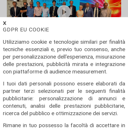
𝗫
GDPR EU COOKIE
Utilizziamo cookie e tecnologie similari per finalità
tecniche essenziali e, previo tuo consenso, anche
Novità
per personalizzazione dell'esperienza, misurazione
Dimissioni in 24 ore dopo intervento
delle prestazioni, pubblicità mirata e integrazione
ad anca e ginocchia, via libera
con piattaforme di audience measurement.
all'ospedale San Martino
I tuoi dati personali possono essere elaborati da
05/08/2026
di r.c.
partner terzi selezionati per le seguenti finalità
pubblicitarie: personalizzazione di annunci e
contenuti, analisi delle prestazioni pubblicitarie,
ricerca del pubblico e ottimizzazione dei servizi.
Rimane in tuo possesso la facoltà di accettare in