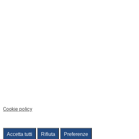
© Telenord Srl
P.IVA e CF: 00945590107 - ISC. REA - GE: 229501
Sede Legale: Via XX Settembre 41/3, 16121 GENOVA
PEC: contabilita@pec.telenord.it
Capitale sociale: 343.598,42 euro i.v.
Tutti i diritti riservati, vietata la copia anche parziale
dei contenuti
pubtelenord@telenord.it
Tel. 010 55 32 701
Informativa della privacy
|
Gestisci consenso
Cookie policy
Accetta tutti
Rifiuta
Preferenze