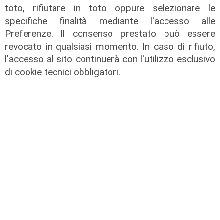
toto, rifiutare in toto oppure selezionare le
specifiche finalità mediante l'accesso alle
Preferenze. Il consenso prestato può essere
revocato in qualsiasi momento. In caso di rifiuto,
l'accesso al sito continuerà con l'utilizzo esclusivo
di cookie tecnici obbligatori.
Il miracolo
Incidente a Catanzaro, è fuori
pericolo la bimba ricoverata al
Gaslini: "Nessun danno neurologico
né motorio"
03/08/2026
di Filippo Serio