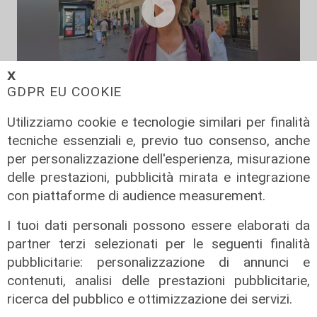
𝗫
GDPR EU COOKIE
Le novità
Utilizziamo cookie e tecnologie similari per finalità
Ass. Viscogliosi a Telenord: "A
tecniche essenziali e, previo tuo consenso, anche
Puntavagno un'area cani al posto di
per personalizzazione dell'esperienza, misurazione
Mondobimbo 2. La pizzeria verrà
delle prestazioni, pubblicità mirata e integrazione
abbattuta, ampia area si affaccerà
con piattaforme di audience measurement.
su skate park"
05/08/2026
I tuoi dati personali possono essere elaborati da
partner terzi selezionati per le seguenti finalità
pubblicitarie: personalizzazione di annunci e
contenuti, analisi delle prestazioni pubblicitarie,
ricerca del pubblico e ottimizzazione dei servizi.