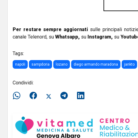
Per restare sempre aggiornati
sulle principali notizi
canale Telenord, su
Whatsapp,
su
Instagram
,
su
Youtub
Tags:
napoli
sampdoria
lozano
diego armando maradona
jankto
Condividi: