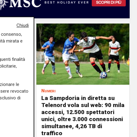
Chiudi
uo consenso,
ità mirata e
uenti finalità
icitarie,
zionare le
Numeri
essere revocato
a
La Sampdoria in diretta su
sclusivo di
 vele:
Telenord vola sul web: 90 mila
a rinnovi
accessi, 12.500 spettatori
unici, oltre 3.000 connessioni
03/08/2026
simultanee, 4,26 TB di
di F.S.
traffico