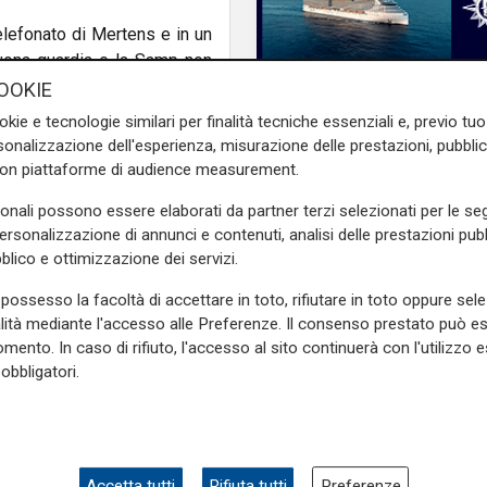
elefonato di Mertens e in un
 buona guardia e la Samp non
nte impreciso e pasticcione
OOKIE
 che deve e il vantaggio,
okie e tecnologie similari per finalità tecniche essenziali e, previo t
onalizzazione dell'esperienza, misurazione delle prestazioni, pubblic
con piattaforme di audience measurement.
lla ripresa, manda in campo
subito il segno: cross col
sonali possono essere elaborati da partner terzi selezionati per le seg
e Audero non può arrivare. Le
personalizzazione di annunci e contenuti, analisi delle prestazioni pubbl
blico e ottimizzazione dei servizi.
andreva non bastano e il Var
possesso la facoltà di accettare in toto, rifiutare in toto oppure sele
Mia, Tua, Nostra
alità mediante l'accesso alle Preferenze. Il consenso prestato può 
rra dal limite, graziando la
Sampdoria, campagn
mento. In caso di rifiuto, l'accesso al sito continuerà con l'utilizzo e
r davvero cambiato pelle. E
abbonamenti a gonfie
obbligatori.
la del sorpasso. Su assist,
superata quota 15mil
embra incapace di imbastire
i affanni. La prima gara di
.
Accetta tutti
Rifiuta tutti
Preferenze