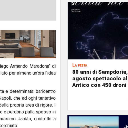
La festa
Diego Armando Maradona” di
80 anni di Sampdoria, 
lato per almeno un'ora l'idea
agosto spettacolo al
Antico con 450 droni
a e determinata: baricentro
Napoli, che ad ogni tentativo
ella propria area di rigore. I
so e perdono palla spesso in
nissimo Jankto, controllo a
cerchiato.