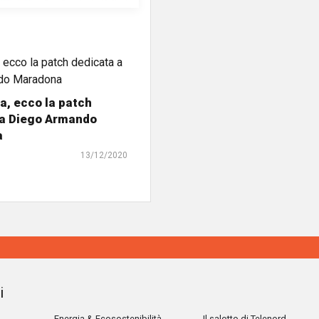
, ecco la patch
 a Diego Armando
a
13/12/2020
i
Energia & Ecosostenibilità
Il salotto di Telenord