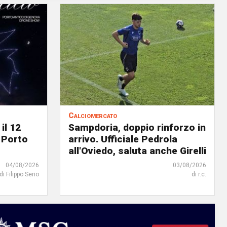
Calciomercato
il 12
Sampdoria, doppio rinforzo in
 Porto
arrivo. Ufficiale Pedrola
all'Oviedo, saluta anche Girelli
04/08/2026
03/08/2026
di Filippo Serio
di r.c.