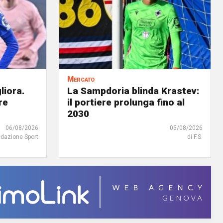
Mercato
liora.
La Sampdoria blinda Krastev:
re
il portiere prolunga fino al
2030
06/08/2026
05/08/2026
edazione Sport
di F.S.