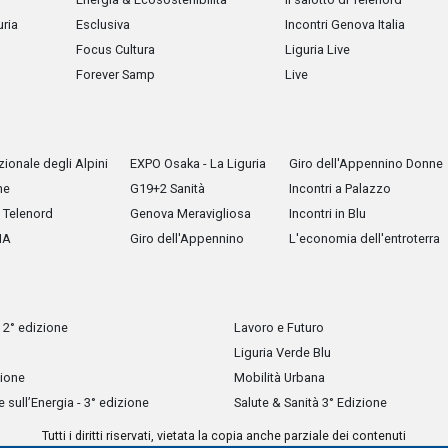
uria
Esclusiva
Incontri Genova Italia
Focus Cultura
Liguria Live
Forever Samp
Live
ionale degli Alpini
EXPO Osaka - La Liguria
Giro dell'Appennino Donne
he
G19+2 Sanità
Incontri a Palazzo
Telenord
Genova Meravigliosa
Incontri in Blu
IA
Giro dell'Appennino
L'economia dell'entroterra
 2° edizione
Lavoro e Futuro
Liguria Verde Blu
zione
Mobilità Urbana
sull’Energia - 3° edizione
Salute & Sanità 3° Edizione
Tutti i diritti riservati, vietata la copia anche parziale dei contenuti