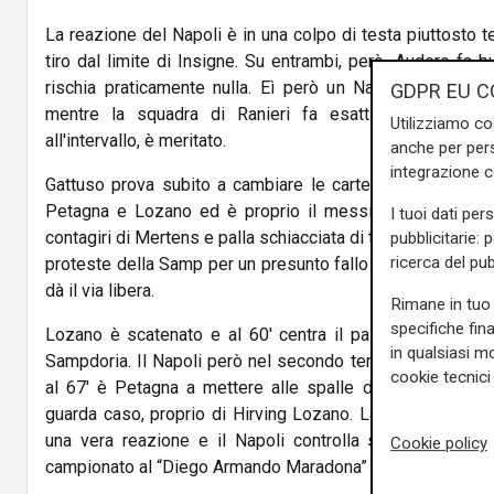
La reazione del Napoli è in una colpo di testa piuttosto t
tiro dal limite di Insigne. Su entrambi, però, Audero fa
rischia praticamente nulla. Eì però un Napoli straname
GDPR EU C
mentre la squadra di Ranieri fa esattamente quello
Utilizziamo co
all'intervallo, è meritato.
anche per pers
integrazione 
Gattuso prova subito a cambiare le carte in tavola e, ne
Petagna e Lozano ed è proprio il messicano a lasciare 
I tuoi dati per
contagiri di Mertens e palla schiacciata di testa sulla qual
pubblicitarie: 
ricerca del pub
proteste della Samp per un presunto fallo di Insigne su C
dà il via libera.
Rimane in tuo 
specifiche fin
Lozano è scatenato e al 60' centra il palo con un rasote
in qualsiasi mo
Sampdoria. Il Napoli però nel secondo tempo sembra ave
cookie tecnici 
al 67' è Petagna a mettere alle spalle di Audero la pal
guarda caso, proprio di Hirving Lozano. La Samp però s
una vera reazione e il Napoli controlla senza particolar
Cookie policy
campionato al “Diego Armando Maradona” sorride al Napoli