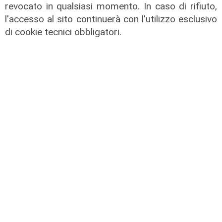
revocato in qualsiasi momento. In caso di rifiuto,
Genova, si rompe una grossa
l'accesso al sito continuerà con l'utilizzo esclusivo
conduttura dell'acqua a Bolzaneto:
di cookie tecnici obbligatori.
maxi perdita nel Polcevera
10/08/2022