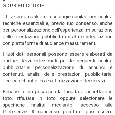
GDPR EU COOKIE
Il fatto
Genova, due cani gravi dopo aver
Utilizziamo cookie e tecnologie similari per finalità
mangiato bocconi di vetro e chiodi:
tecniche essenziali e, previo tuo consenso, anche
gli ambientalisti mettono una taglia
per personalizzazione dell'esperienza, misurazione
di mille euro
delle prestazioni, pubblicità mirata e integrazione
11/08/2022
con piattaforme di audience measurement.
di Redazione
I tuoi dati personali possono essere elaborati da
partner terzi selezionati per le seguenti finalità
pubblicitarie: personalizzazione di annunci e
contenuti, analisi delle prestazioni pubblicitarie,
ricerca del pubblico e ottimizzazione dei servizi.
Rimane in tuo possesso la facoltà di accettare in
toto, rifiutare in toto oppure selezionare le
specifiche finalità mediante l'accesso alle
Preferenze. Il consenso prestato può essere
il video