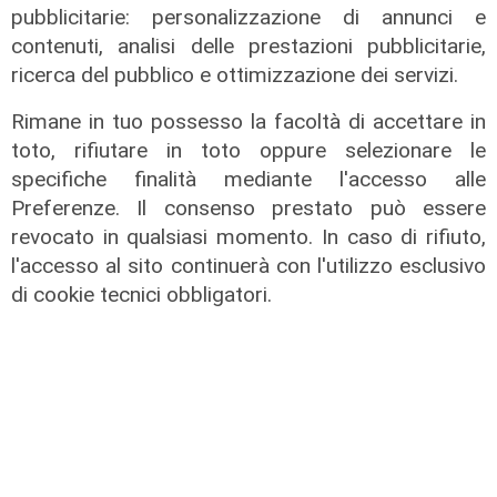
pubblicitarie: personalizzazione di annunci e
contenuti, analisi delle prestazioni pubblicitarie,
Al Museo Galata
ricerca del pubblico e ottimizzazione dei servizi.
'Camalli 1946-2026: la nostra
storia': prorogata fino al 31 agosto
Rimane in tuo possesso la facoltà di accettare in
la mostra sugli 80 anni della CULMV
toto, rifiutare in toto oppure selezionare le
03/08/2026
specifiche finalità mediante l'accesso alle
di F.S.
Preferenze. Il consenso prestato può essere
revocato in qualsiasi momento. In caso di rifiuto,
l'accesso al sito continuerà con l'utilizzo esclusivo
di cookie tecnici obbligatori.
Spettacolo di luce