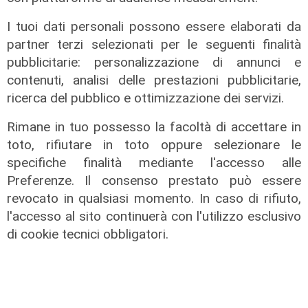
I tuoi dati personali possono essere elaborati da
partner terzi selezionati per le seguenti finalità
pubblicitarie: personalizzazione di annunci e
contenuti, analisi delle prestazioni pubblicitarie,
Calciomercato
ricerca del pubblico e ottimizzazione dei servizi.
Genoa, Masini verso il Frosinone.
Piccoli al Bologna puo' liberare la
Rimane in tuo possesso la facoltà di accettare in
pista Dallinga
toto, rifiutare in toto oppure selezionare le
specifiche finalità mediante l'accesso alle
07/08/2026
di Redazione Sport
Preferenze. Il consenso prestato può essere
revocato in qualsiasi momento. In caso di rifiuto,
l'accesso al sito continuerà con l'utilizzo esclusivo
di cookie tecnici obbligatori.