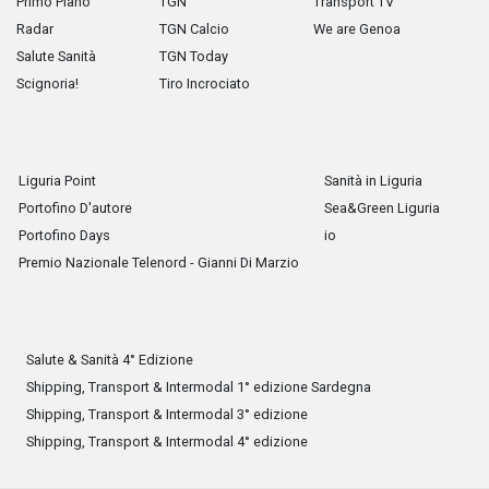
Primo Piano
TGN
Transport TV
Radar
TGN Calcio
We are Genoa
Salute Sanità
TGN Today
Scignoria!
Tiro Incrociato
Liguria Point
Sanità in Liguria
Portofino D'autore
Sea&Green Liguria
Portofino Days
io
Premio Nazionale Telenord - Gianni Di Marzio
Salute & Sanità 4° Edizione
Shipping, Transport & Intermodal 1° edizione Sardegna
Shipping, Transport & Intermodal 3° edizione
Shipping, Transport & Intermodal 4° edizione