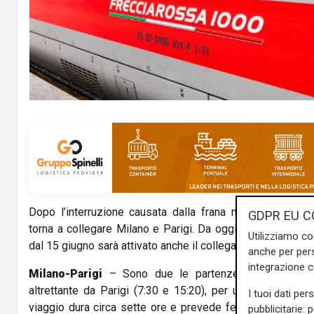
Dopo l’interruzione causata dalla frana nella valle dell
GDPR EU C
torna a collegare Milano e Parigi. Da oggi ripartono quatt
Utilizziamo co
dal 15 giugno sarà attivato anche il collegamento Parigi-Ma
anche per pers
integrazione 
Milano-Parigi
– Sono due le partenze giornaliere da
altrettante da Parigi (7:30 e 15:20), per un totale di 1.84
I tuoi dati per
viaggio dura circa sette ore e prevede fermate intermedi
pubblicitarie: 