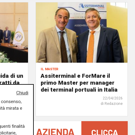
il master
ida di un
Assiterminal e ForMare il
atti da
primo Master per manager
dei terminal portuali in Italia
Chiudi
18/06/2026
22/04/2026
uo consenso,
di Redazione
di Redazione
ità mirata e
uenti finalità
icitarie,