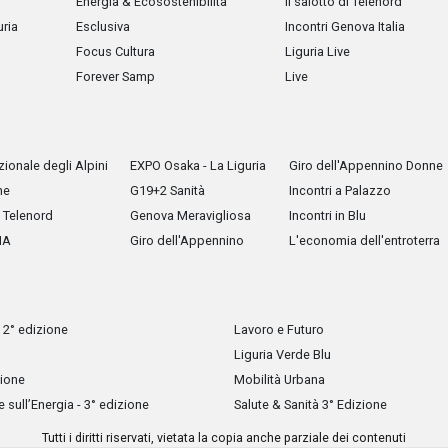
Energia & Ecosostenibilità
Il salotto di Telenord
uria
Esclusiva
Incontri Genova Italia
Focus Cultura
Liguria Live
Forever Samp
Live
ionale degli Alpini
EXPO Osaka - La Liguria
Giro dell'Appennino Donne
he
G19+2 Sanità
Incontri a Palazzo
Telenord
Genova Meravigliosa
Incontri in Blu
IA
Giro dell'Appennino
L'economia dell'entroterra
 2° edizione
Lavoro e Futuro
Liguria Verde Blu
zione
Mobilità Urbana
sull’Energia - 3° edizione
Salute & Sanità 3° Edizione
Tutti i diritti riservati, vietata la copia anche parziale dei contenuti