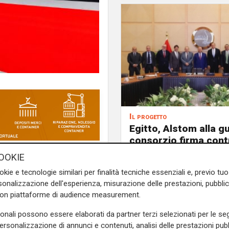
Il progetto
Egitto, Alstom alla gu
consorzio firma contr
690 milioni
a Maurienne, il Frecciarossa
OOKIE
ro corse giornaliere, mentre
okie e tecnologie similari per finalità tecniche essenziali e, previo t
rsiglia.
onalizzazione dell'esperienza, misurazione delle prestazioni, pubblic
con piattaforme di audience measurement.
 Milano (6:25 e 15:53) e
0 posti offerti al giorno. Il
sonali possono essere elaborati da partner terzi selezionati per le seg
e a Lione, Chambéry, Saint-
personalizzazione di annunci e contenuti, analisi delle prestazioni pubbl