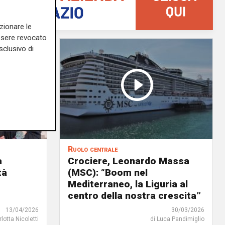
zionare le
essere revocato
sclusivo di
Ruolo centrale
a
Crociere, Leonardo Massa
tà
(MSC): “Boom nel
Mediterraneo, la Liguria al
centro della nostra crescita”
13/04/2026
30/03/2026
rlotta Nicoletti
di Luca Pandimiglio