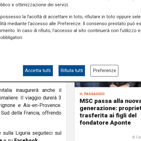
 prezzi a partire da 35 euro,
blico e ottimizzazione dei servizi.
rincipali stazioni italiane e
possesso la facoltà di accettare in toto, rifiutare in toto oppure sele
alità mediante l'accesso alle Preferenze. Il consenso prestato può 
mento. In caso di rifiuto, l'accesso al sito continuerà con l'utilizzo e
sa Milano-Parigi segna una
obbligatori.
o FS. Un collegamento che
 il proprio viaggio verso la
alia. Dal lancio del servizio,
trasportati, con tassi di
etto soddisfatto e il 97%
Accetta tutti
Rifiuta tutti
Preferenze
alia inaugurerà anche il
il passaggio
rnaliere. Il viaggio durerà 3
MSC passa alla nuov
vignone e Aix-en-Provence.
generazione: proprie
il Sud della Francia, offrendo
trasferita ai figli del
fondatore Aponte
e sulla Liguria seguiteci sul
di Ca
e
e su
Facebook
.