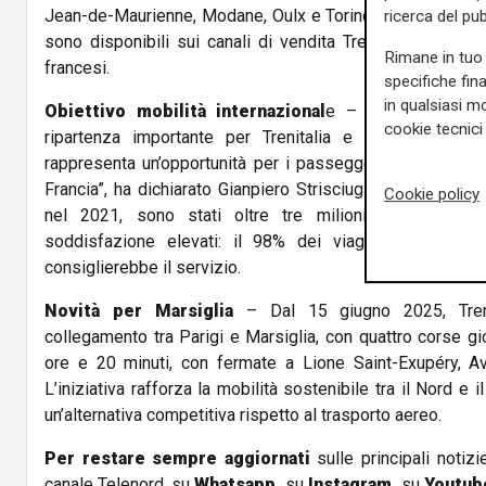
Jean-de-Maurienne, Modane, Oulx e Torino. I biglietti, con
ricerca del pub
sono disponibili sui canali di vendita Trenitalia e nelle p
Rimane in tuo 
francesi.
specifiche fin
in qualsiasi mo
Obiettivo mobilità internazional
e – “Il Frecciaros
cookie tecnici 
ripartenza importante per Trenitalia e per il Grupp
rappresenta un’opportunità per i passeggeri di pianificare
Francia”, ha dichiarato Gianpiero Strisciuglio, AD di Trenit
Cookie policy
nel 2021, sono stati oltre tre milioni i passeggeri 
soddisfazione elevati: il 98% dei viaggiatori si è d
consiglierebbe il servizio.
Novità per Marsiglia
– Dal 15 giugno 2025, Trenit
collegamento tra Parigi e Marsiglia, con quattro corse gio
ore e 20 minuti, con fermate a Lione Saint-Exupéry, A
L’iniziativa rafforza la mobilità sostenibile tra il Nord e 
un’alternativa competitiva rispetto al trasporto aereo.
Per restare sempre aggiornati
sulle principali notizi
canale Telenord, su
Whatsapp,
su
Instagram
,
su
Youtub