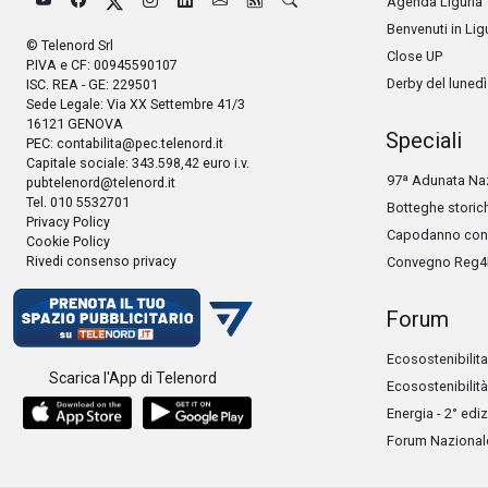
Agenda Liguria
Benvenuti in Lig
© Telenord Srl
Close UP
P.IVA e CF: 00945590107
Derby del lunedì
ISC. REA - GE: 229501
Sede Legale: Via XX Settembre 41/3
16121 GENOVA
Speciali
PEC:
contabilita@pec.telenord.it
Capitale sociale: 343.598,42 euro i.v.
97ª Adunata Naz
pubtelenord@telenord.it
Tel. 010 5532701
Botteghe storic
Privacy Policy
Capodanno con 
Cookie Policy
Rivedi consenso privacy
Convegno Reg4
Forum
Ecosostenibilita
Scarica l'App di Telenord
Ecosostenibilità
Energia - 2° edi
Forum Nazionale 