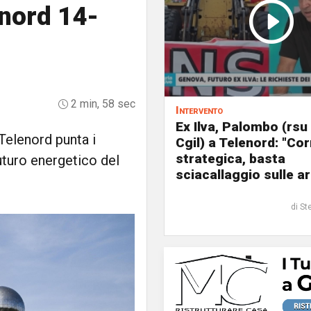
enord 14-
2 min, 58 sec
Intervento
Ex Ilva, Palombo (rsu
Telenord punta i
Cgil) a Telenord: "Cor
strategica, basta
 futuro energetico del
sciacallaggio sulle a
di St