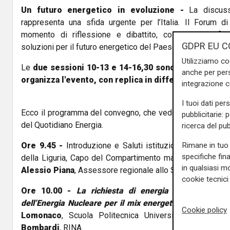
Un futuro energetico in evoluzione -
La discus
rappresenta una sfida urgente per l’Italia. Il Forum
momento di riflessione e dibattito, coinvolgendo figu
GDPR EU C
soluzioni per il futuro energetico del Paese.
Utilizziamo co
Le
due sessioni 10-13 e 14-16,30 sono trasmesse in
anche per pers
organizza l'evento, con replica in differita dalle 23,3
integrazione 
I tuoi dati per
Ecco il programma del convegno, che vede nelle vesti di
pubblicitarie: 
del Quotidiano Energia.
ricerca del pub
Rimane in tuo 
Ore 9.45 -
Introduzione e Saluti istituzionali:
Piero Pel
specifiche fin
della Liguria, Capo del Compartimento marittimo e Coma
in qualsiasi mo
Alessio Piana
, Assessore regionale allo Sviluppo Econo
cookie tecnici 
Ore 10.00 -
La richiesta di energia nello scenario 
dell’Energia Nucleare per il mix energetico italiano del
Cookie policy
Lomonaco
, Scuola Politecnica Università Genova;
Ma
Bombardi
, RINA.