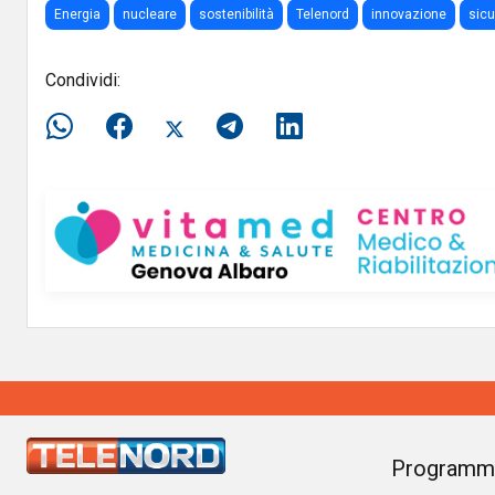
Energia
nucleare
sostenibilità
Telenord
innovazione
sic
Condividi:
Programm