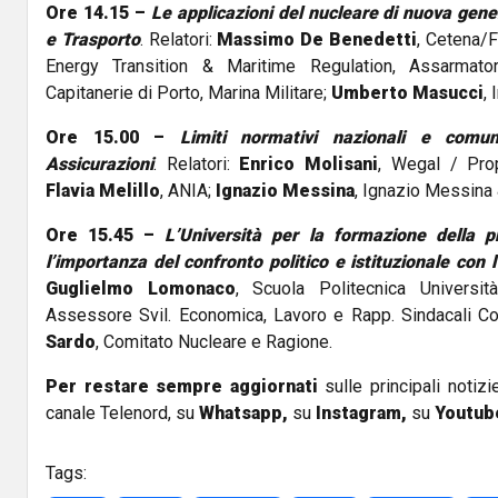
Ore 14.15 –
Le applicazioni del nucleare di nuova gen
e Trasporto
. Relatori:
Massimo De Benedetti
, Cetena/F
Energy Transition & Maritime Regulation, Assarmato
Capitanerie di Porto, Marina Militare;
Umberto Masucci
, 
Ore 15.00 –
Limiti normativi nazionali e comun
Assicurazioni
. Relatori:
Enrico Molisani
, Wegal / Pro
Flavia Melillo
, ANIA;
Ignazio Messina
, Ignazio Messina
Ore 15.45 –
L’Università per la formazione della pr
l’importanza del confronto politico e istituzionale con 
Guglielmo Lomonaco
, Scuola Politecnica Universi
Assessore Svil. Economica, Lavoro e Rapp. Sindacali 
Sardo
, Comitato Nucleare e Ragione.
Per restare sempre aggiornati
sulle principali notizi
canale Telenord, su
Whatsapp,
su
Instagram
,
su
Youtub
Tags: