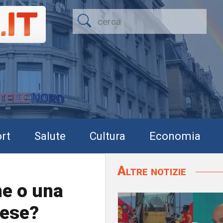
rt
Salute
Cultura
Economia
Altre notizie
ne o una
aese?