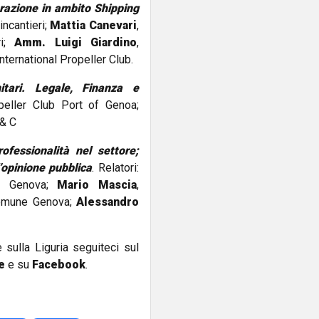
erazione in ambito Shipping
incantieri;
Mattia Canevari
,
ri;
Amm. Luigi Giardino
,
International Propeller Club.
itari. Legale, Finanza e
peller Club Port of Genoa;
 & C
ofessionalità nel settore;
l’opinione pubblica
. Relatori:
tà Genova;
Mario Mascia
,
Comune Genova;
Alessandro
e sulla Liguria seguiteci sul
e
e su
Facebook
.