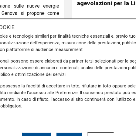
agevolazioni per la L
sione sulle nuove energie
 di Genova si propone come
re chiave nella ricerca di
OOKIE
okie e tecnologie similari per finalità tecniche essenziali e, previo t
 diretta da Telenord, che
onalizzazione dell'esperienza, misurazione delle prestazioni, pubblic
0
.
con piattaforme di audience measurement.
sonali possono essere elaborati da partner terzi selezionati per le seg
 moderatrice Romina Maurizi
personalizzazione di annunci e contenuti, analisi delle prestazioni pubbl
blico e ottimizzazione dei servizi.
possesso la facoltà di accettare in toto, rifiutare in toto oppure sele
lizzari
, Direttore Marittimo
alità mediante l'accesso alle Preferenze. Il consenso prestato può 
ndante del porto di Genova;
mento. In caso di rifiuto, l'accesso al sito continuerà con l'utilizzo e
mico.
obbligatori.
politico globale. Il ruolo
 futuro
. Relatori
Guglielmo
rco Ripani
, AIN;
Andrea