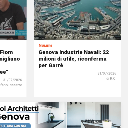
Numeri
 Fiom
Genova Industrie Navali: 22
nigliano
milioni di utile, riconferma
per Garrè
ree"
31/07/2026
di R.C.
31/07/2026
efano Rissetto