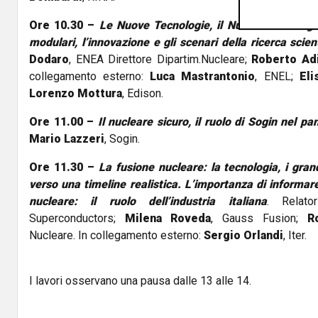
Ore 10.30 –
Le Nuove Tecnologie, il Nucleare di IV ge
modulari, l’innovazione e gli scenari della ricerca scien
Dodaro
, ENEA Direttore Dipartim.Nucleare;
Roberto Adi
collegamento esterno:
Luca Mastrantonio
, ENEL;
Eli
Lorenzo Mottura
, Edison.
Ore 11.00 –
Il nucleare sicuro, il ruolo di Sogin nel 
Mario Lazzeri
, Sogin.
Ore 11.30 –
La fusione nucleare: la tecnologia, i gran
verso una timeline realistica. L’importanza di informa
nucleare: il ruolo dell’industria italiana
. Relato
Superconductors;
Milena Roveda
, Gauss Fusion;
R
Nucleare. In collegamento esterno:
Sergio Orlandi
, Iter.
I lavori osservano una pausa dalle 13 alle 14.