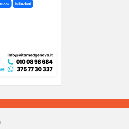
urezza
istituzioni
i