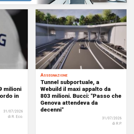
Assegnazione
Tunnel subportuale, a
9 milioni
Webuild il maxi appalto da
ordo in
803 milioni. Bucci: "Passo che
Genova attendeva da
decenni"
31/07/2026
di R. Eco.
31/07/2026
di R.P.