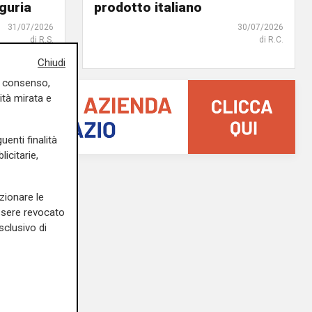
iguria
prodotto italiano
31/07/2026
30/07/2026
di R.S.
di R.C.
Chiudi
uo consenso,
ità mirata e
uenti finalità
icitarie,
zionare le
essere revocato
sclusivo di