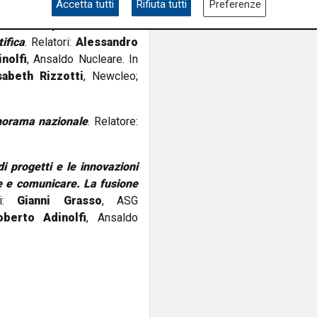
Accetta tutti
Rifiuta tutti
Preferenze
nerazione, i nuovi reattori
tifica
. Relatori:
Alessandro
nolfi
, Ansaldo Nucleare. In
sabeth Rizzotti
, Newcleo;
panorama nazionale
. Relatore:
di progetti e le innovazioni
re e comunicare. La fusione
ri:
Gianni Grasso
, ASG
oberto Adinolfi
, Ansaldo