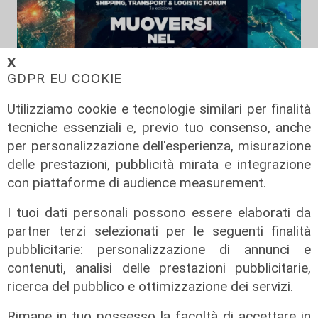
𝗫
GDPR EU COOKIE
Utilizziamo cookie e tecnologie similari per finalità
tecniche essenziali e, previo tuo consenso, anche
per personalizzazione dell'esperienza, misurazione
Giorgia Boi, Presidente Propeller
delle prestazioni, pubblicità mirata e integrazione
Club Port of Genoa
con piattaforme di audience measurement.
31/01/2025
I tuoi dati personali possono essere elaborati da
di Redazione
partner terzi selezionati per le seguenti finalità
pubblicitarie: personalizzazione di annunci e
contenuti, analisi delle prestazioni pubblicitarie,
ricerca del pubblico e ottimizzazione dei servizi.
Rimane in tuo possesso la facoltà di accettare in