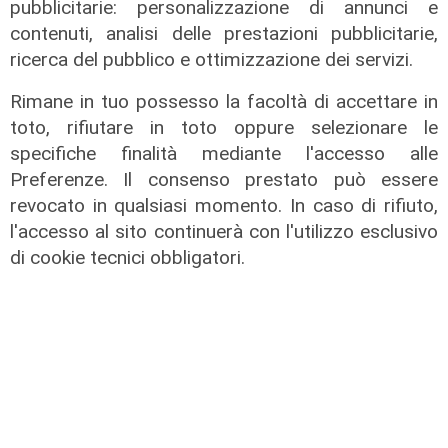
pubblicitarie: personalizzazione di annunci e
contenuti, analisi delle prestazioni pubblicitarie,
ricerca del pubblico e ottimizzazione dei servizi.
Svolta
Bayer elimina la plastica dalla
Rimane in tuo possesso la facoltà di accettare in
Cardioaspirina: così un’idea interna
toto, rifiutare in toto oppure selezionare le
riduce sprechi ed emissioni
specifiche finalità mediante l'accesso alle
02/08/2026
Preferenze. Il consenso prestato può essere
di R.S.
revocato in qualsiasi momento. In caso di rifiuto,
l'accesso al sito continuerà con l'utilizzo esclusivo
di cookie tecnici obbligatori.