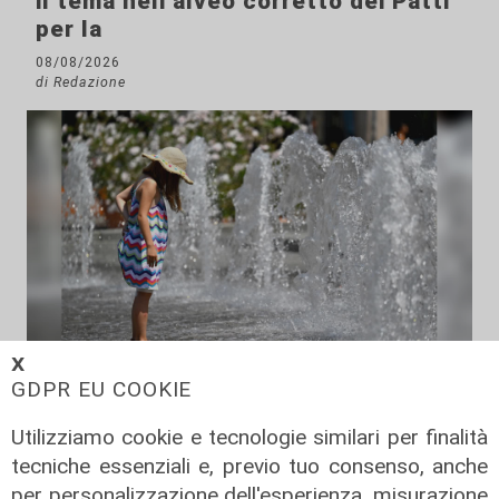
il tema nell’alveo corretto dei Patti
per la
08/08/2026
di Redazione
𝗫
Le temperature
GDPR EU COOKIE
Genova, caldo torrido: bollino rosso
Utilizziamo cookie e tecnologie similari per finalità
anche lunedì
tecniche essenziali e, previo tuo consenso, anche
08/08/2026
per personalizzazione dell'esperienza, misurazione