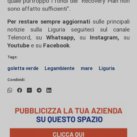
quale purtroppo i fondi del Recovery Plan non
sono affatto sufficienti”.
Per restare sempre aggiornati
sulle principali
notizie sulla Liguria seguiteci sul canale
Telenord, su
Whatsapp,
su
Instagram
,
su
Youtube
e su
Facebook
.
Tags:
goletta verde
Legambiente
mare
Liguria
Condividi: