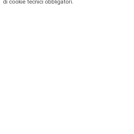
di cookie tecnici obbligatori.
Liguria Live Salute - A Genova il
congresso dell'associazione
italiana disturbi dell'alimentazione e
del peso 18/11/2025
21/11/2025
di Redazione