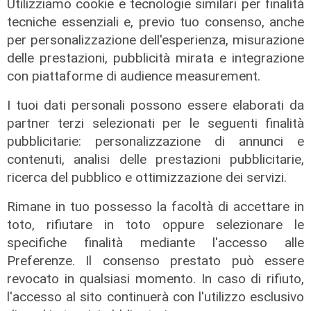
Utilizziamo cookie e tecnologie similari per finalità
tecniche essenziali e, previo tuo consenso, anche
per personalizzazione dell'esperienza, misurazione
delle prestazioni, pubblicità mirata e integrazione
con piattaforme di audience measurement.
I tuoi dati personali possono essere elaborati da
Liguria Live Salute - Corso
partner terzi selezionati per le seguenti finalità
assistenti studio odontoiatrico e
pubblicitarie: personalizzazione di annunci e
corso aggiornamento all'ordine
contenuti, analisi delle prestazioni pubblicitarie,
18/11/2025
ricerca del pubblico e ottimizzazione dei servizi.
21/11/2025
di Redazione
Rimane in tuo possesso la facoltà di accettare in
toto, rifiutare in toto oppure selezionare le
specifiche finalità mediante l'accesso alle
Preferenze. Il consenso prestato può essere
revocato in qualsiasi momento. In caso di rifiuto,
l'accesso al sito continuerà con l'utilizzo esclusivo