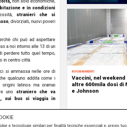
coltà,
non solo economiche,
abitazione e in condizioni
essità,
stranieri che si
asso
, divorziati, nuovi poveri
rchè chi può ad aspettare
o a noi intorno alle 13 di un
 di perdere tutto quel tempo,
 in centro città.
rifornimenti
i si ammassa nelle ore di
Vaccini, nel weekend 
, che qualcuno addita come i
altre 600mila dosi d
 origini latinos ma oramai
e Johnson
pure uno
straniero che va
, sui bus si viaggia in
e sulla Liguria seguiteci sul
OOKIE
e
e su
Facebook
.
okie e tecnologie similari per finalità tecniche essenziali e, previo t