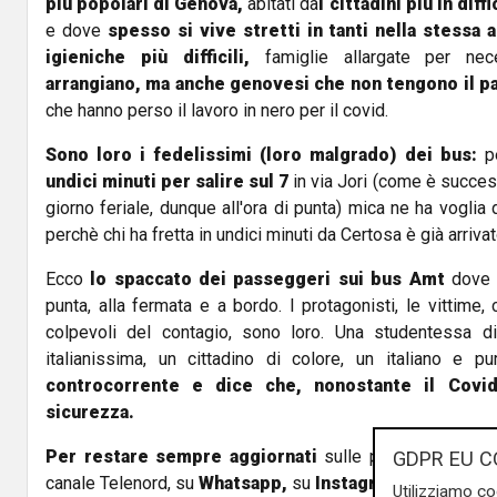
più popolari di Genova,
abitati da
i cittadini più in diffi
e dove
spesso si vive stretti in tanti nella stessa 
igieniche più difficili,
famiglie allargate per nec
arrangiano, ma anche genovesi che non tengono il p
che hanno perso il lavoro in nero per il covid.
Sono loro i fedelissimi (loro malgrado) dei bus:
pe
undici minuti per salire sul 7
in via Jori (come è success
giorno feriale, dunque all'ora di punta) mica ne ha voglia
perchè chi ha fretta in undici minuti da Certosa è già arrivato
Ecco
lo spaccato dei passeggeri sui bus Amt
dove c
punta, alla fermata e a bordo. I protagonisti, le vittime
colpevoli del contagio, sono loro. Una studentessa di
italianissima, un cittadino di colore, un italiano e 
controcorrente e dice che, nonostante il Covid
sicurezza.
Per restare sempre aggiornati
sulle principali notizi
GDPR EU C
canale Telenord, su
Whatsapp,
su
Instagram
,
su
Youtub
Utilizziamo co