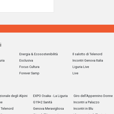
i
Energia & Ecosostenibilità
Il salotto di Telenord
uria
Esclusiva
Incontri Genova Italia
Focus Cultura
Liguria Live
Forever Samp
Live
ionale degli Alpini
EXPO Osaka - La Liguria
Giro dell'Appennino Donne
he
G19+2 Sanità
Incontri a Palazzo
Telenord
Genova Meravigliosa
Incontri in Blu