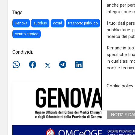
anche per pers
integrazione 
Tags:
I tuoi dati per
Genova
autobus
covid
trasporto pubblico
zone rosse
sam
pubblicitarie: 
centro storico
ricerca del pub
Rimane in tuo 
Condividi:
specifiche fin
in qualsiasi mo
cookie tecnici 
Cookie policy