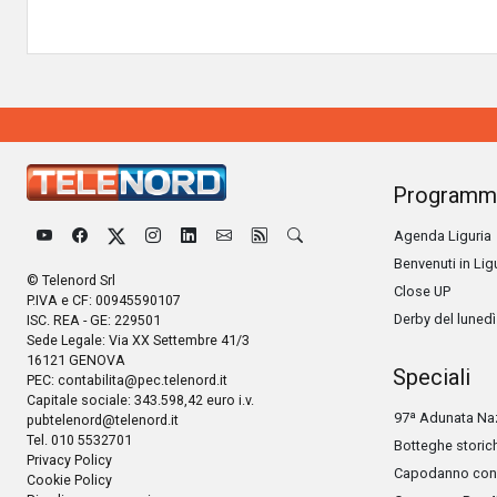
Programm
Agenda Liguria
Benvenuti in Lig
© Telenord Srl
Close UP
P.IVA e CF: 00945590107
Derby del lunedì
ISC. REA - GE: 229501
Sede Legale: Via XX Settembre 41/3
16121 GENOVA
Speciali
PEC:
contabilita@pec.telenord.it
Capitale sociale: 343.598,42 euro i.v.
97ª Adunata Naz
pubtelenord@telenord.it
Tel. 010 5532701
Botteghe storic
Privacy Policy
Capodanno con 
Cookie Policy