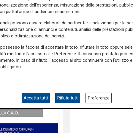
onalizzazione dell'esperienza, misurazione delle prestazioni, pubblic
con piattaforme di audience measurement.
sonali possono essere elaborati da partner terzi selezionati per le seg
pierdarena
rivarolo
certosa
personalizzazione di annunci e contenuti, analisi delle prestazioni pubbl
blico e ottimizzazione dei servizi.
possesso la facoltà di accettare in toto, rifiutare in toto oppure sele
alità mediante l'accesso alle Preferenze. Il consenso prestato può 
mento. In caso di rifiuto, l'accesso al sito continuerà con l'utilizzo e
obbligatori.
l'ipotesi
Toti: "L'ospedale di 
Accetta tutti
Rifiuta tutti
Preferenze
potrebbe diventare h
smaltire liste d'attes