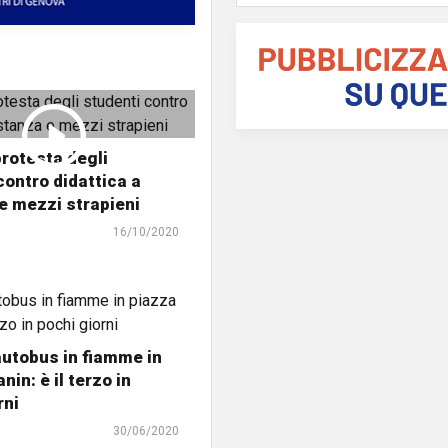
rotesta degli
contro didattica a
e mezzi strapieni
16/10/2020
utobus in fiamme in
in: è il terzo in
rni
30/06/2020