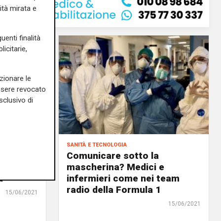
ità mirata e
uenti finalità
icitarie,
zionare le
essere revocato
sclusivo di
sanità e tecnologia
Albenga
Comunicare sotto la
ub per
mascherina? Medici e
a"
infermieri come nei team
radio della Formula 1
15/06/2021
15/06/2021