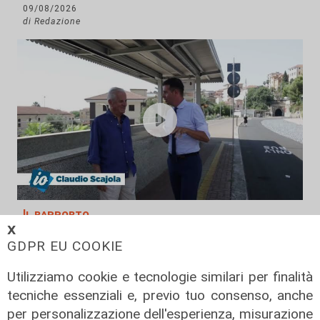
09/08/2026
di Redazione
Il rapporto
𝗫
Scajola: "Io e Bucci? Al governatore
GDPR EU COOKIE
ho promesso che gli sarei stato
sempre vicino. Con il mio consiglio"
Utilizziamo cookie e tecnologie similari per finalità
tecniche essenziali e, previo tuo consenso, anche
09/08/2026
di Redazione
per personalizzazione dell'esperienza, misurazione