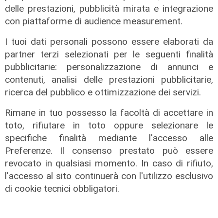
delle prestazioni, pubblicità mirata e integrazione
con piattaforme di audience measurement.
I tuoi dati personali possono essere elaborati da
partner terzi selezionati per le seguenti finalità
pubblicitarie: personalizzazione di annunci e
contenuti, analisi delle prestazioni pubblicitarie,
ricerca del pubblico e ottimizzazione dei servizi.
Rimane in tuo possesso la facoltà di accettare in
Le dichiarazioni
toto, rifiutare in toto oppure selezionare le
Sicurezza a Genova: il SIAP auspica
specifiche finalità mediante l'accesso alle
che l’incontro tra il Ministro
Preferenze. Il consenso prestato può essere
Piantedosi e la Sindaca Salis riporti
revocato in qualsiasi momento. In caso di rifiuto,
il tema nell’alveo corretto dei Patti
l'accesso al sito continuerà con l'utilizzo esclusivo
per la
di cookie tecnici obbligatori.
08/08/2026
di Redazione