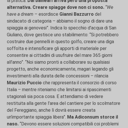
la pratica.
Dai balneari arriva però una proposta
alternativa. Creare spiagge dove non ci sono.
“
We
have a dream
– esordisce
Gianni
Bazzurro
del
sindacato di categoria – abbiamo il sogno di dare una
spiaggia ai genovesi”. Indica lo specchio d’acqua di San
Giuliano, dove gestisce uno stabilimento: “Si potrebbero
costruire due pennelli in questo golfo, creare una diga
soffolta e intensificare gli apporti di materiale per
consentire ai cittadini di usufruire del mare 365 giorni
all’anno”. “Noi siamo pronti a collaborare su qualsiasi
progetto, anche economicamente, magari legando gli
investimenti alla durata delle concessioni – rilancia
Maurizio Puccio
che rappresenta il consorzio di corso
Italia – mentre riteniamo che limitarsi ai ripascimenti
stagionali sia poca cosa. E attendiamo di vedere
restituita alla gente l’area del cantiere per lo scolmatore
del Fereggiano, anche lì dovrà essere creata
un’importante spiaggia libera”.
Ma Adiconsum storce il
naso.
“Devono essere soluzioni compatibili coi problemi