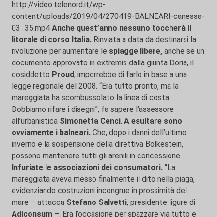
http://video.telenord.it/wp-
content/uploads/2019/04/270419-BALNEARI-canessa-
03_35.mp4
Anche quest’anno nessuno toccherà il
litorale di corso Italia.
Rinviata a data da destinarsi la
rivoluzione per aumentare le
spiagge libere,
anche se un
documento approvato in extremis dalla giunta Doria, il
cosiddetto
Proud
, imporrebbe di farlo in base a una
legge regionale del 2008. “Era tutto pronto, ma la
mareggiata ha scombussolato la linea di costa.
Dobbiamo rifare i disegni”, fa sapere l’assessore
all’urbanistica
Simonetta Cenci
.
A esultare sono
ovviamente i balneari.
Che, dopo i danni dell’ultimo
inverno e la sospensione della direttiva Bolkestein,
possono mantenere tutti gli arenili in concessione.
Infuriate le associazioni dei consumatori.
“La
mareggiata aveva messo finalmente il dito nella piaga,
evidenziando costruzioni incongrue in prossimità del
mare – attacca
Stefano
Salvetti
, presidente ligure di
Adiconsum
–. Era l’occasione per spazzare via tutto e