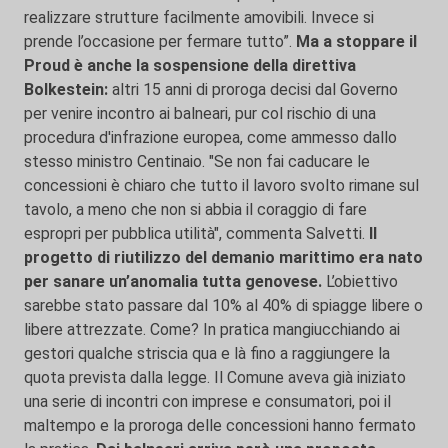
realizzare strutture facilmente amovibili. Invece si
prende l’occasione per fermare tutto”.
Ma a stoppare il
Proud è anche la sospensione della direttiva
Bolkestein:
altri 15 anni di proroga decisi dal Governo
per venire incontro ai balneari, pur col rischio di una
procedura d'infrazione europea, come ammesso dallo
stesso ministro Centinaio. "Se non fai caducare le
concessioni è chiaro che tutto il lavoro svolto rimane sul
tavolo, a meno che non si abbia il coraggio di fare
espropri per pubblica utilità", commenta Salvetti.
Il
progetto di riutilizzo del demanio marittimo era nato
per sanare un’anomalia tutta genovese.
L’obiettivo
sarebbe stato passare dal 10% al 40% di spiagge libere o
libere attrezzate. Come? In pratica mangiucchiando ai
gestori qualche striscia qua e là fino a raggiungere la
quota prevista dalla legge. Il Comune aveva già iniziato
una serie di incontri con imprese e consumatori, poi il
maltempo e la proroga delle concessioni hanno fermato